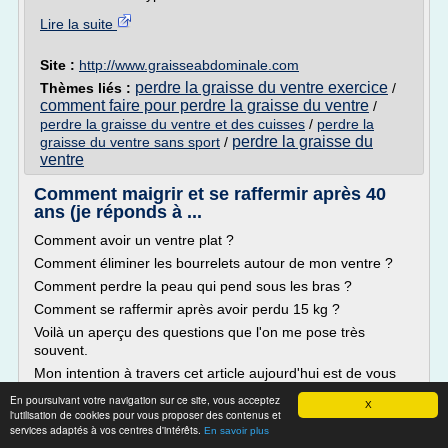
Lire la suite
Site :
http://www.graisseabdominale.com
perdre la graisse du ventre exercice
Thèmes liés :
/
comment faire pour perdre la graisse du ventre
/
perdre la graisse du ventre et des cuisses
/
perdre la
perdre la graisse du
graisse du ventre sans sport
/
ventre
Comment maigrir et se raffermir après 40
ans (je réponds à ...
Comment avoir un ventre plat ?
Comment éliminer les bourrelets autour de mon ventre ?
Comment perdre la peau qui pend sous les bras ?
Comment se raffermir après avoir perdu 15 kg ?
Voilà un aperçu des questions que l'on me pose très
souvent.
Mon intention à travers cet article aujourd'hui est de vous
expliquer mon mode de vie.
En poursuivant votre navigation sur ce site, vous acceptez
X
Quelle est ma routine fitness pour rester mince et tonique...
l'utilisation de cookies pour vous proposer des contenus et
services adaptés à vos centres d'intérêts.
En savoir plus
Lire la suite