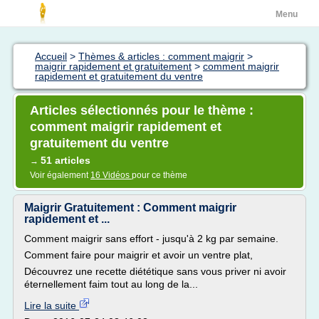
Menu
Accueil
>
Thèmes & articles : comment maigrir
>
maigrir rapidement et gratuitement
>
comment maigrir
rapidement et gratuitement du ventre
Articles sélectionnés pour le thème :
comment maigrir rapidement et
gratuitement du ventre
51 articles
→
Voir également
16 Vidéos
pour ce thème
Maigrir Gratuitement : Comment maigrir
rapidement et ...
Comment maigrir sans effort - jusqu'à 2 kg par semaine.
Comment faire pour maigrir et avoir un ventre plat,
Découvrez une recette diététique sans vous priver ni avoir
éternellement faim tout au long de la...
Lire la suite