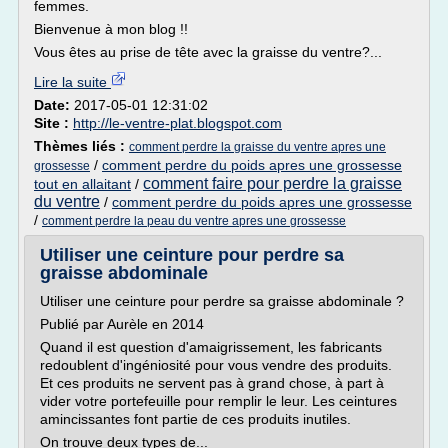
femmes.
Bienvenue à mon blog !!
Vous êtes au prise de tête avec la graisse du ventre?...
Lire la suite
Date:
2017-05-01 12:31:02
Site :
http://le-ventre-plat.blogspot.com
Thèmes liés :
comment perdre la graisse du ventre apres une
/
comment perdre du poids apres une grossesse
grossesse
comment faire pour perdre la graisse
tout en allaitant
/
du ventre
/
comment perdre du poids apres une grossesse
/
comment perdre la peau du ventre apres une grossesse
Utiliser une ceinture pour perdre sa
graisse abdominale
Utiliser une ceinture pour perdre sa graisse abdominale ?
Publié par Aurèle en 2014
Quand il est question d'amaigrissement, les fabricants
redoublent d'ingéniosité pour vous vendre des produits.
Et ces produits ne servent pas à grand chose, à part à
vider votre portefeuille pour remplir le leur. Les ceintures
amincissantes font partie de ces produits inutiles.
On trouve deux types de...