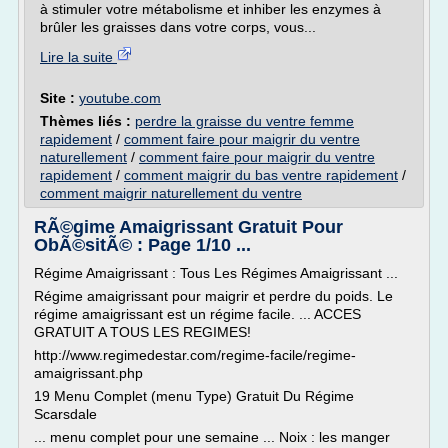
à stimuler votre métabolisme et inhiber les enzymes à
brûler les graisses dans votre corps, vous...
Lire la suite
Site :
youtube.com
Thèmes liés :
perdre la graisse du ventre femme
rapidement
/
comment faire pour maigrir du ventre
naturellement
/
comment faire pour maigrir du ventre
rapidement
/
comment maigrir du bas ventre rapidement
/
comment maigrir naturellement du ventre
RÃ©gime Amaigrissant Gratuit Pour
ObÃ©sitÃ© : Page 1/10 ...
Régime Amaigrissant : Tous Les Régimes Amaigrissant ...
Régime amaigrissant pour maigrir et perdre du poids. Le
régime amaigrissant est un régime facile. ... ACCES
GRATUIT A TOUS LES REGIMES!
http://www.regimedestar.com/regime-facile/regime-
amaigrissant.php
19 Menu Complet (menu Type) Gratuit Du Régime
Scarsdale
... menu complet pour une semaine ... Noix : les manger