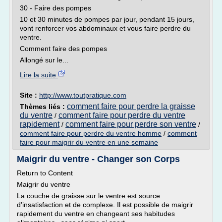
30 - Faire des pompes
10 et 30 minutes de pompes par jour, pendant 15 jours,
vont renforcer vos abdominaux et vous faire perdre du
ventre.
Comment faire des pompes
Allongé sur le...
Lire la suite
Site :
http://www.toutpratique.com
comment faire pour perdre la graisse
Thèmes liés :
du ventre
comment faire pour perdre du ventre
/
rapidement
comment faire pour perdre son ventre
/
/
comment faire pour perdre du ventre homme
/
comment
faire pour maigrir du ventre en une semaine
Maigrir du ventre - Changer son Corps
Return to Content
Maigrir du ventre
La couche de graisse sur le ventre est source
d'insatisfaction et de complexe. Il est possible de maigrir
rapidement du ventre en changeant ses habitudes