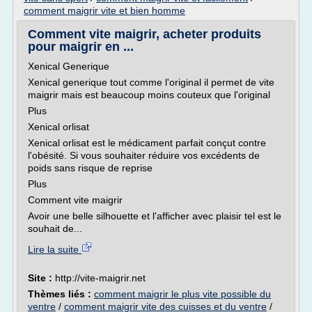
comment maigrir vite et bien homme
Comment vite maigrir, acheter produits
pour maigrir en ...
Xenical Generique
Xenical generique tout comme l'original il permet de vite
maigrir mais est beaucoup moins couteux que l'original
Plus
Xenical orlisat
Xenical orlisat est le médicament parfait conçut contre
l'obésité. Si vous souhaiter réduire vos excédents de
poids sans risque de reprise
Plus
Comment vite maigrir
Avoir une belle silhouette et l'afficher avec plaisir tel est le
souhait de...
Lire la suite
Site :
http://vite-maigrir.net
Thèmes liés :
comment maigrir le plus vite possible du
ventre
/
comment maigrir vite des cuisses et du ventre
/