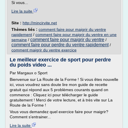
Si vous...
Lire la suite
Site :
http://mincirvite.net
Thèmes liés :
comment faire pour maigrir du ventre
rapidement
/
comment faire pour maigrir du ventre en une
comment faire pour maigrir du ventre
semaine
/
/
comment faire pour perdre du ventre rapidement
/
comment maigrir du ventre exercice
Le meilleur exercice de sport pour perdre
du poids video ...
Par Margaux o Sport
Bienvenue sur La Route de la Forme ! Si vous êtes nouvelle
ici, vous voudrez sans doute lire mon guide de recette
gratuit qui répond aux 5 problèmes courants quand on
commence : Cliquez ici pour télécharger le guide
gratuitement ! Merci de votre lecture, et à très vite sur La
Route de la Forme !
Vous vous demandez quel exercice faire pour maigrir?
Comment s'entrainer...
Lire la suite