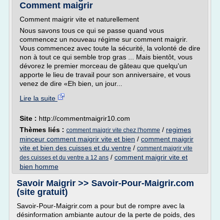
Comment maigrir
Comment maigrir vite et naturellement
Nous savons tous ce qui se passe quand vous
commencez un nouveau régime sur comment maigrir.
Vous commencez avec toute la sécurité, la volonté de dire
non à tout ce qui semble trop gras ... Mais bientôt, vous
dévorez le premier morceau de gâteau que quelqu'un
apporte le lieu de travail pour son anniversaire, et vous
venez de dire «Eh bien, un jour...
Lire la suite
Site :
http://commentmaigrir10.com
Thèmes liés :
/
regimes
comment maigrir vite chez l'homme
minceur comment maigrir vite et bien
/
comment maigrir
vite et bien des cuisses et du ventre
/
comment maigrir vite
/
comment maigrir vite et
des cuisses et du ventre a 12 ans
bien homme
Savoir Maigrir >> Savoir-Pour-Maigrir.com
(site gratuit)
Savoir-Pour-Maigrir.com a pour but de rompre avec la
désinformation ambiante autour de la perte de poids, des