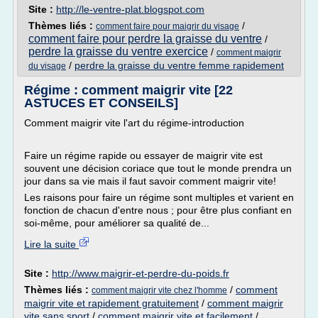
Site :
http://le-ventre-plat.blogspot.com
Thèmes liés :
/
comment faire pour maigrir du visage
comment faire pour perdre la graisse du ventre
/
perdre la graisse du ventre exercice
/
comment maigrir
/
perdre la graisse du ventre femme rapidement
du visage
Régime : comment maigrir vite [22
ASTUCES ET CONSEILS]
Comment maigrir vite l'art du régime-introduction
Faire un régime rapide ou essayer de maigrir vite est
souvent une décision coriace que tout le monde prendra un
jour dans sa vie mais il faut savoir comment maigrir vite!
Les raisons pour faire un régime sont multiples et varient en
fonction de chacun d'entre nous ; pour être plus confiant en
soi-même, pour améliorer sa qualité de...
Lire la suite
Site :
http://www.maigrir-et-perdre-du-poids.fr
Thèmes liés :
/
comment
comment maigrir vite chez l'homme
maigrir vite et rapidement gratuitement
/
comment maigrir
vite sans sport
/
comment maigrir vite et facilement
/