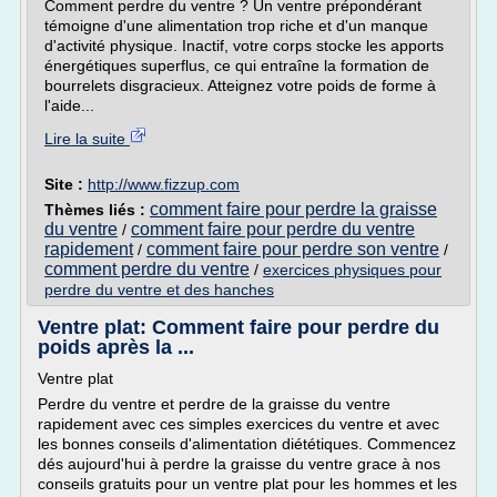
Comment perdre du ventre ? Un ventre prépondérant
témoigne d'une alimentation trop riche et d'un manque
d'activité physique. Inactif, votre corps stocke les apports
énergétiques superflus, ce qui entraîne la formation de
bourrelets disgracieux. Atteignez votre poids de forme à
l'aide...
Lire la suite
Site :
http://www.fizzup.com
comment faire pour perdre la graisse
Thèmes liés :
du ventre
comment faire pour perdre du ventre
/
rapidement
comment faire pour perdre son ventre
/
/
comment perdre du ventre
/
exercices physiques pour
perdre du ventre et des hanches
Ventre plat: Comment faire pour perdre du
poids après la ...
Ventre plat
Perdre du ventre et perdre de la graisse du ventre
rapidement avec ces simples exercices du ventre et avec
les bonnes conseils d'alimentation diététiques. Commencez
dés aujourd'hui à perdre la graisse du ventre grace à nos
conseils gratuits pour un ventre plat pour les hommes et les