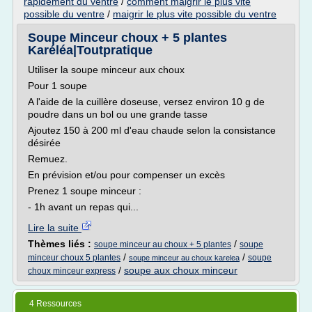
rapidement du ventre
/
comment maigrir le plus vite
possible du ventre
/
maigrir le plus vite possible du ventre
Soupe Minceur choux + 5 plantes
Karéléa|Toutpratique
Utiliser la soupe minceur aux choux
Pour 1 soupe
A l'aide de la cuillère doseuse, versez environ 10 g de
poudre dans un bol ou une grande tasse
Ajoutez 150 à 200 ml d'eau chaude selon la consistance
désirée
Remuez.
En prévision et/ou pour compenser un excès
Prenez 1 soupe minceur :
- 1h avant un repas qui...
Lire la suite
Thèmes liés :
/
soupe minceur au choux + 5 plantes
soupe
/
/
minceur choux 5 plantes
soupe
soupe minceur au choux karelea
/
soupe aux choux minceur
choux minceur express
4 Ressources