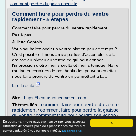
comment perdre du poids enceinte
Comment faire pour perdre du ventre
rapidement - 5 étapes
Comment faire pour perdre du ventre rapidement
Pas à pas
Juliette Caprais
Vous souhaitez avoir un ventre plat en peu de temps ?
C'est possible. Il nous arrive parfois d'accumuler de la
graisse au niveau du ventre ce qui peut donner
l'impression d'être moins svelte et moins tonique. Notre
routine et certaines de nos habitudes peuvent en effet
nous faire prendre du ventre en permettant à la...
Lire la suite
Site :
https://beaute.toutcomment.com
comment faire pour perdre du ventre
Thèmes liés :
rapidement
comment faire pour perdre la graisse
/
du ventre
comment faire pour perdre son ventre
/
/
comment perdre du poids rapidement sans
En poursuivant votre navigation sur ce site, vous acceptez
X
l'utilisation de cookies pour vous proposer des contenus et
faire de sport
comment perdre du poids
/
services adaptés à vos centres d'intérêts.
En savoir plus
rapidement sans faire de regime