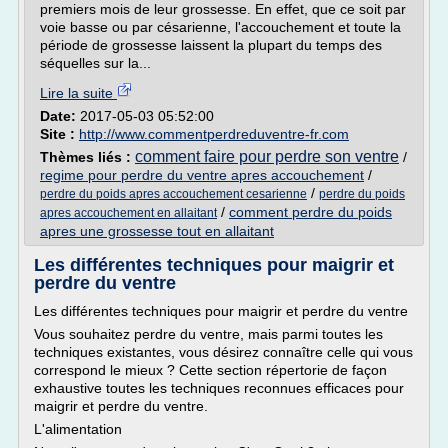
premiers mois de leur grossesse. En effet, que ce soit par
voie basse ou par césarienne, l'accouchement et toute la
période de grossesse laissent la plupart du temps des
séquelles sur la...
Lire la suite
Date:
2017-05-03 05:52:00
Site :
http://www.commentperdreduventre-fr.com
comment faire pour perdre son ventre
Thèmes liés :
/
regime pour perdre du ventre apres accouchement
/
/
perdre du poids apres accouchement cesarienne
perdre du poids
/
comment perdre du poids
apres accouchement en allaitant
apres une grossesse tout en allaitant
Les différentes techniques pour maigrir et
perdre du ventre
Les différentes techniques pour maigrir et perdre du ventre
Vous souhaitez perdre du ventre, mais parmi toutes les
techniques existantes, vous désirez connaître celle qui vous
correspond le mieux ? Cette section répertorie de façon
exhaustive toutes les techniques reconnues efficaces pour
maigrir et perdre du ventre.
L'alimentation