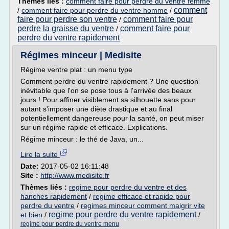
Thèmes liés :
comment faire pour perdre du ventre femme
comment
/
comment faire pour perdre du ventre homme
/
faire pour perdre son ventre
comment faire pour
/
perdre la graisse du ventre
comment faire pour
/
perdre du ventre rapidement
Régimes minceur | Medisite
Régime ventre plat : un menu type
Comment perdre du ventre rapidement ? Une question
inévitable que l'on se pose tous à l'arrivée des beaux
jours ! Pour affiner visiblement sa silhouette sans pour
autant s'imposer une diète drastique et au final
potentiellement dangereuse pour la santé, on peut miser
sur un régime rapide et efficace. Explications.
Régime minceur : le thé de Java, un...
Lire la suite
Date:
2017-05-02 16:11:48
Site :
http://www.medisite.fr
Thèmes liés :
regime pour perdre du ventre et des
hanches rapidement
/
regime efficace et rapide pour
perdre du ventre
/
regimes minceur comment maigrir vite
regime pour perdre du ventre rapidement
et bien
/
/
regime pour perdre du ventre menu