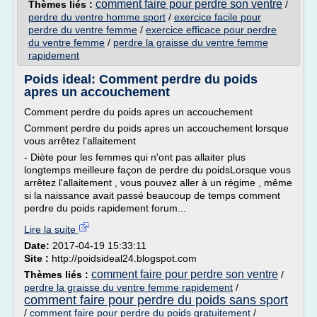
comment faire pour perdre son ventre
Thèmes liés :
/
perdre du ventre homme sport
/
exercice facile pour
perdre du ventre femme
/
exercice efficace pour perdre
du ventre femme
/
perdre la graisse du ventre femme
rapidement
Poids ideal: Comment perdre du poids
apres un accouchement
Comment perdre du poids apres un accouchement
Comment perdre du poids apres un accouchement lorsque
vous arrêtez l'allaitement
- Diète pour les femmes qui n'ont pas allaiter plus
longtemps meilleure façon de perdre du poidsLorsque vous
arrêtez l'allaitement , vous pouvez aller à un régime , même
si la naissance avait passé beaucoup de temps comment
perdre du poids rapidement forum...
Lire la suite
Date:
2017-04-19 15:33:11
Site :
http://poidsideal24.blogspot.com
comment faire pour perdre son ventre
Thèmes liés :
/
perdre la graisse du ventre femme rapidement
/
comment faire pour perdre du poids sans sport
/
comment faire pour perdre du poids gratuitement
/