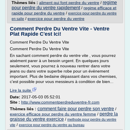
regime
Thèmes liés :
aliment qui font perdre du ventre
/
pour perdre du ventre rapidement
/
regime efficace et
rapide pour perdre du ventre
/
exercice pour perdre du ventre
/
exercice pour perdre du ventre
en salle
Comment Perdre Du Ventre Vite - Ventre
Plat Rapide C'est Ici!
Comment Perdre Du Ventre Vite
Comment Perdre Du Ventre Vite
En sachant comment perdre du ventre vite , vous pourrez
aisément parer à un besoin urgent. En quelques jours
seulement, vous pourrez à nouveau rentrer dans votre
jeans ou dans votre superbe robe pour un évènement
important. Plus de bedaine dépassant dans vos chemises,
c'est possible pour vous messieurs à condition de bien...
Lire la suite
Date:
2017-05-03 05:52:01
Site :
http://www.commentperdreduventre-fr.com
comment faire pour perdre son ventre
Thèmes liés :
/
perdre la
exercice efficace pour perdre du ventre femme
/
graisse du ventre exercice
/
methode pour perdre du ventre
/
vite
exercice pour perdre du ventre au bureau