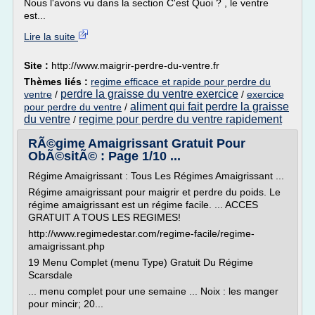
Nous l'avons vu dans la section C'est Quoi ? , le ventre
est...
Lire la suite
Site :
http://www.maigrir-perdre-du-ventre.fr
Thèmes liés :
regime efficace et rapide pour perdre du
perdre la graisse du ventre exercice
ventre
/
/
exercice
aliment qui fait perdre la graisse
pour perdre du ventre
/
du ventre
regime pour perdre du ventre rapidement
/
RÃ©gime Amaigrissant Gratuit Pour
ObÃ©sitÃ© : Page 1/10 ...
Régime Amaigrissant : Tous Les Régimes Amaigrissant ...
Régime amaigrissant pour maigrir et perdre du poids. Le
régime amaigrissant est un régime facile. ... ACCES
GRATUIT A TOUS LES REGIMES!
http://www.regimedestar.com/regime-facile/regime-
amaigrissant.php
19 Menu Complet (menu Type) Gratuit Du Régime
Scarsdale
... menu complet pour une semaine ... Noix : les manger
pour mincir; 20...