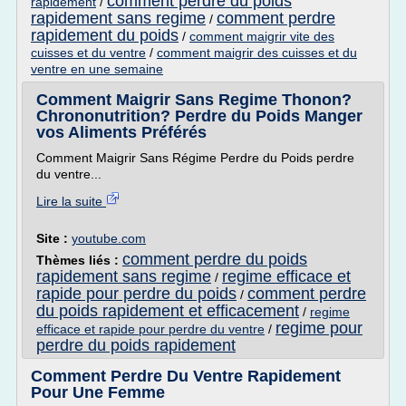
comment perdre du poids
rapidement
/
rapidement sans regime
comment perdre
/
rapidement du poids
/
comment maigrir vite des
cuisses et du ventre
/
comment maigrir des cuisses et du
ventre en une semaine
Comment Maigrir Sans Regime Thonon?
Chrononutrition? Perdre du Poids Manger
vos Aliments Préférés
Comment Maigrir Sans Régime Perdre du Poids perdre
du ventre...
Lire la suite
Site :
youtube.com
comment perdre du poids
Thèmes liés :
rapidement sans regime
regime efficace et
/
rapide pour perdre du poids
comment perdre
/
du poids rapidement et efficacement
/
regime
regime pour
efficace et rapide pour perdre du ventre
/
perdre du poids rapidement
Comment Perdre Du Ventre Rapidement
Pour Une Femme