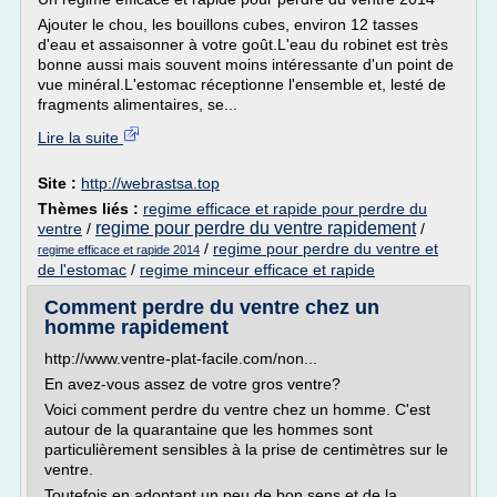
Ajouter le chou, les bouillons cubes, environ 12 tasses
d'eau et assaisonner à votre goût.L'eau du robinet est très
bonne aussi mais souvent moins intéressante d'un point de
vue minéral.L'estomac réceptionne l'ensemble et, lesté de
fragments alimentaires, se...
Lire la suite
Site :
http://webrastsa.top
Thèmes liés :
regime efficace et rapide pour perdre du
regime pour perdre du ventre rapidement
ventre
/
/
/
regime pour perdre du ventre et
regime efficace et rapide 2014
de l'estomac
/
regime minceur efficace et rapide
Comment perdre du ventre chez un
homme rapidement
http://www.ventre-plat-facile.com/non...
En avez-vous assez de votre gros ventre?
Voici comment perdre du ventre chez un homme. C'est
autour de la quarantaine que les hommes sont
particulièrement sensibles à la prise de centimètres sur le
ventre.
Toutefois en adoptant un peu de bon sens et de la