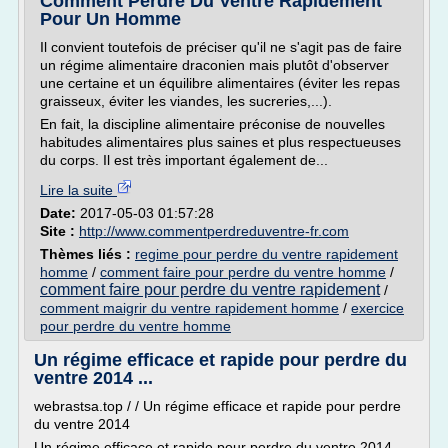
Comment Perdre Du Ventre Rapidement
Pour Un Homme
Il convient toutefois de préciser qu'il ne s'agit pas de faire
un régime alimentaire draconien mais plutôt d'observer
une certaine et un équilibre alimentaires (éviter les repas
graisseux, éviter les viandes, les sucreries,...).
En fait, la discipline alimentaire préconise de nouvelles
habitudes alimentaires plus saines et plus respectueuses
du corps. Il est très important également de...
Lire la suite
Date:
2017-05-03 01:57:28
Site :
http://www.commentperdreduventre-fr.com
Thèmes liés :
regime pour perdre du ventre rapidement
homme
/
comment faire pour perdre du ventre homme
/
comment faire pour perdre du ventre rapidement
/
comment maigrir du ventre rapidement homme
/
exercice
pour perdre du ventre homme
Un régime efficace et rapide pour perdre du
ventre 2014 ...
webrastsa.top / / Un régime efficace et rapide pour perdre
du ventre 2014
Un régime efficace et rapide pour perdre du ventre 2014