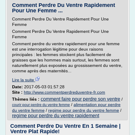
Comment Perdre Du Ventre Rapidement
Pour Une Femme ...
Comment Perdre Du Ventre Rapidement Pour Une
Femme
Comment Perdre Du Ventre Rapidement Pour Une
Femme
Comment perdre du ventre rapidement pour une femme
est une interrogation légitime pour deux raisons
principales : les femmes stockent plus facilement de
graisses que les hommes mais surtout, les femmes sont
naturellement plus exposées au grossissement du ventre,
comme après des maternités...
Lire la suite
Date:
2017-05-03 01:57:28
Site :
http://www.commentperdreduventre-fr.com
comment faire pour perdre son ventre
Thèmes liés :
/
/
alimentation pour perdre
courir pour perdre du ventre femme
du ventre femme
/
regime pour perdre du ventre femme
/
regime pour perdre du ventre rapidement
Comment Perdre Du Ventre En 1 Semaine |
Ventre Plat Rapide!