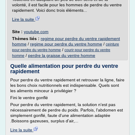
volonté, il est facile pour les hommes de perdre du ventre
rapidement. Voici donc trois éléments...
Lire la suite
Site :
youtube.com
Thèmes liés :
regime pour perdre du ventre rapidement
homme
/
regime pour perdre du ventre homme
/
ceinture
/
pour perdre du ventre homme
courir pour perdre du ventre
/
perdre la graisse du ventre homme
homme
Quelle alimentation pour perdre du ventre
rapidement
Pour perdre du ventre rapidement et retrouver la ligne, faire
les bons choix nutritionnels est indispensable. Quels sont
les aliments minceur à privilégier ?
Fini le ventre gonflé
Pour perdre du ventre rapidement, la solution n'est pas
nécessairement de perdre du poids. Parfois, l'abdomen est
simplement gonflé, faute d'une alimentation adaptée
.Boissons gazeuses, surplus d'air,...
Lire la suite