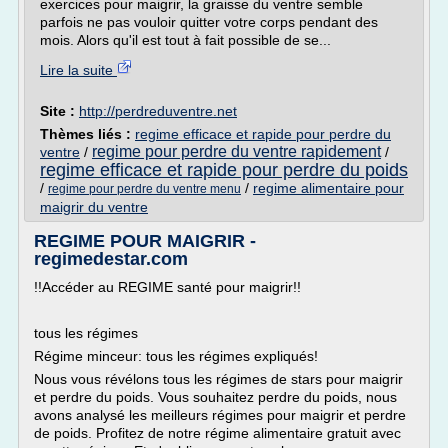
exercices pour maigrir, la graisse du ventre semble
parfois ne pas vouloir quitter votre corps pendant des
mois. Alors qu'il est tout à fait possible de se...
Lire la suite
Site :
http://perdreduventre.net
Thèmes liés :
regime efficace et rapide pour perdre du
regime pour perdre du ventre rapidement
ventre
/
/
regime efficace et rapide pour perdre du poids
/
/
regime alimentaire pour
regime pour perdre du ventre menu
maigrir du ventre
REGIME POUR MAIGRIR -
regimedestar.com
!!Accéder au REGIME santé pour maigrir!!
tous les régimes
Régime minceur: tous les régimes expliqués!
Nous vous révélons tous les régimes de stars pour maigrir
et perdre du poids. Vous souhaitez perdre du poids, nous
avons analysé les meilleurs régimes pour maigrir et perdre
de poids. Profitez de notre régime alimentaire gratuit avec