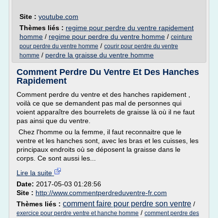
Site :
youtube.com
Thèmes liés :
regime pour perdre du ventre rapidement
homme
/
regime pour perdre du ventre homme
/
ceinture
/
pour perdre du ventre homme
courir pour perdre du ventre
/
perdre la graisse du ventre homme
homme
Comment Perdre Du Ventre Et Des Hanches
Rapidement
Comment perdre du ventre et des hanches rapidement ,
voilà ce que se demandent pas mal de personnes qui
voient apparaître des bourrelets de graisse là où il ne faut
pas ainsi que du ventre.
Chez l'homme ou la femme, il faut reconnaitre que le
ventre et les hanches sont, avec les bras et les cuisses, les
principaux endroits où se déposent la graisse dans le
corps. Ce sont aussi les...
Lire la suite
Date:
2017-05-03 01:28:56
Site :
http://www.commentperdreduventre-fr.com
comment faire pour perdre son ventre
Thèmes liés :
/
/
exercice pour perdre ventre et hanche homme
comment perdre des