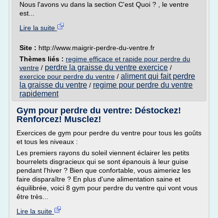
Nous l'avons vu dans la section C'est Quoi ? , le ventre
est...
Lire la suite
Site :
http://www.maigrir-perdre-du-ventre.fr
Thèmes liés :
regime efficace et rapide pour perdre du
perdre la graisse du ventre exercice
ventre
/
/
aliment qui fait perdre
exercice pour perdre du ventre
/
la graisse du ventre
regime pour perdre du ventre
/
rapidement
Gym pour perdre du ventre: Déstockez!
Renforcez! Musclez!
Exercices de gym pour perdre du ventre pour tous les goûts
et tous les niveaux :
Les premiers rayons du soleil viennent éclairer les petits
bourrelets disgracieux qui se sont épanouis à leur guise
pendant l'hiver ? Bien que confortable, vous aimeriez les
faire disparaître ? En plus d'une alimentation saine et
équilibrée, voici 8 gym pour perdre du ventre qui vont vous
être très...
Lire la suite