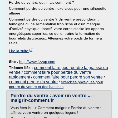
Perdre du ventre, oui, mais comment ?
Comment perdre du ventre : exercices pour une silhouette
affinée
Comment perdre du ventre ? Un ventre prépondérant
témoigne d'une alimentation trop riche et d'un manque
d'activité physique. Inactif, votre corps stocke les apports
énergétiques superflus, ce qui entraîne la formation de
bourrelets disgracieux. Atteignez votre poids de forme à
l'aide...
Lire la suite
Site :
http://www.fizzup.com
comment faire pour perdre la graisse du
Thèmes liés :
ventre
comment faire pour perdre du ventre
/
rapidement
comment faire pour perdre son ventre
/
/
comment perdre du ventre
/
exercices physiques pour
perdre du ventre et des hanches
Perdre du ventre : avoir un ventre ... -
maigrir-comment.fr
Vous êtes ici : > Comment maigrir > Perdre du ventre :
affinez votre ventre en quelques leçons !