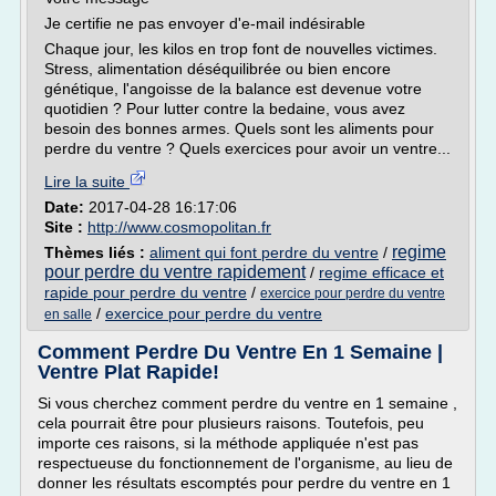
Je certifie ne pas envoyer d'e-mail indésirable
Chaque jour, les kilos en trop font de nouvelles victimes.
Stress, alimentation déséquilibrée ou bien encore
génétique, l'angoisse de la balance est devenue votre
quotidien ? Pour lutter contre la bedaine, vous avez
besoin des bonnes armes. Quels sont les aliments pour
perdre du ventre ? Quels exercices pour avoir un ventre...
Lire la suite
Date:
2017-04-28 16:17:06
Site :
http://www.cosmopolitan.fr
regime
Thèmes liés :
aliment qui font perdre du ventre
/
pour perdre du ventre rapidement
/
regime efficace et
rapide pour perdre du ventre
/
exercice pour perdre du ventre
/
exercice pour perdre du ventre
en salle
Comment Perdre Du Ventre En 1 Semaine |
Ventre Plat Rapide!
Si vous cherchez comment perdre du ventre en 1 semaine ,
cela pourrait être pour plusieurs raisons. Toutefois, peu
importe ces raisons, si la méthode appliquée n'est pas
respectueuse du fonctionnement de l'organisme, au lieu de
donner les résultats escomptés pour perdre du ventre en 1