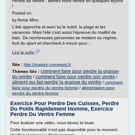
Perdre du ventre : affinez votre ventre en quelques leçons
!
Posted on
by Annie Minc
L'été approche et avec lui le soleil, la plage et les
vacances. Mais l'été c'est aussi l'épreuve du maillot de
bain. De nombreuses personnes se mettent au régime,
font du sport et cherchent à mincir pour...
Lire la suite
Site :
http://maigrir-comment.fr
comment faire pour perdre la graisse
Thèmes liés :
du ventre
comment faire pour perdre son ventre
/
/
aliment qui fait perdre la graisse du ventre
/
comment
faire pour perdre du ventre femme
/
alimentation pour
perdre du ventre femme
Exercice Pour Perdre Des Cuisses, Perdre
Du Poids Rapidement Homme, Exercice
Perdre Du Ventre Femme
Pour évaluer une vidéo, vous devez la louer.
Cette fonctionnalité n'est pas disponible pour le moment.