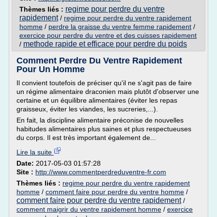
regime pour perdre du ventre
Thèmes liés :
rapidement
/
regime pour perdre du ventre rapidement
homme
/
perdre la graisse du ventre femme rapidement
/
exercice pour perdre du ventre et des cuisses rapidement
methode rapide et efficace pour perdre du poids
/
Comment Perdre Du Ventre Rapidement
Pour Un Homme
Il convient toutefois de préciser qu'il ne s'agit pas de faire
un régime alimentaire draconien mais plutôt d'observer une
certaine et un équilibre alimentaires (éviter les repas
graisseux, éviter les viandes, les sucreries,...).
En fait, la discipline alimentaire préconise de nouvelles
habitudes alimentaires plus saines et plus respectueuses
du corps. Il est très important également de...
Lire la suite
Date:
2017-05-03 01:57:28
Site :
http://www.commentperdreduventre-fr.com
Thèmes liés :
regime pour perdre du ventre rapidement
homme
/
comment faire pour perdre du ventre homme
/
comment faire pour perdre du ventre rapidement
/
comment maigrir du ventre rapidement homme
/
exercice