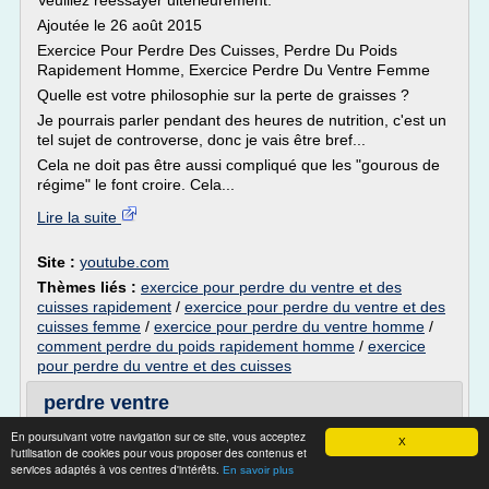
Veuillez réessayer ultérieurement.
Ajoutée le 26 août 2015
Exercice Pour Perdre Des Cuisses, Perdre Du Poids
Rapidement Homme, Exercice Perdre Du Ventre Femme
Quelle est votre philosophie sur la perte de graisses ?
Je pourrais parler pendant des heures de nutrition, c'est un
tel sujet de controverse, donc je vais être bref...
Cela ne doit pas être aussi compliqué que les "gourous de
régime" le font croire. Cela...
Lire la suite
Site :
youtube.com
Thèmes liés :
exercice pour perdre du ventre et des
cuisses rapidement
/
exercice pour perdre du ventre et des
cuisses femme
/
exercice pour perdre du ventre homme
/
comment perdre du poids rapidement homme
/
exercice
pour perdre du ventre et des cuisses
perdre ventre
perdre ventre Essayez de réduire votre consommation de
En poursuivant votre navigation sur ce site, vous acceptez
X
l'utilisation de cookies pour vous proposer des contenus et
calories pour perdre du poids lentement efficace. Une
services adaptés à vos centres d'intérêts.
grande règle de l'apport calorique quotidien par environ
En savoir plus