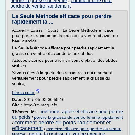
perdre la graisse du ventre
comment faire pour
/
perdre du ventre rapidement
La Seule Méthode efficace pour perdre
rapidement la ...
Accueil » Loisirs » Sport » La Seule Méthode efficace
pour perdre rapidement la graisse du ventre et avoir de
beaux abdos
La Seule Méthode efficace pour perdre rapidement la
graisse du ventre et avoir de beaux abdos
Astuces bizarres pour avoir un ventre plat et des abdos
visibles
Si vous êtes à la quete des ressources qui marchent
véritablement pour perdre rapidement la graisse du
ventre,...
Lire la suite
Date:
2017-05-03 06:55:16
Site :
http://ze-mag.info
methode rapide et efficace pour perdre
Thèmes liés :
du poids
/
perdre la graisse du ventre femme rapidement
comment perdre du poids rapidement et
/
efficacement
/
exercice efficace pour perdre du ventre
perdre la graisse du ventre exercice
femme
/