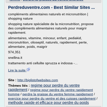
Perdreduventre.com - Best Similar Sites ...
compléments alimentaires naturels et micronutrition |
shopping nature
shopping nature spécialiste de la micronutrition, propose
des compléments alimentaires naturels pour maigrir
rapidement.
alimentaires, vitamine, minceur, enfant, pediakid,
micronutrition, olioseptil, naturels, rapidement, perte,
alimentaire, poids, maigrir
974,351
snellina.it
trattamento anti cellulite spruzza e indossa -...
Lire la suite
Site :
http://biglistofwebsites.com
regime pour perdre du ventre
Thèmes liés :
rapidement
/
regime pour perdre du ventre rapidement
homme
/
perdre la graisse du ventre femme rapidement
/
exercice pour perdre du ventre et des cuisses rapidement
/
methode rapide et efficace pour perdre du poids