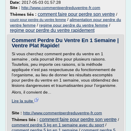
Date:
2017-05-03 01:57:28
Site :
http://www.commentperdreduventre-fr.com
comment faire pour perdre son ventre
Thèmes liés :
/
/
alimentation pour perdre du
courir pour perdre du ventre femme
ventre femme
/
regime pour perdre du ventre femme
/
regime pour perdre du ventre rapidement
Comment Perdre Du Ventre En 1 Semaine |
Ventre Plat Rapide!
Si vous cherchez comment perdre du ventre en 1
semaine , cela pourrait être pour plusieurs raisons.
Toutefois, peu importe ces raisons, si la méthode
appliquée n'est pas respectueuse du fonctionnement de
l'organisme, au lieu de donner les résultats escomptés
pour perdre du ventre en 1 semaine, vous obtiendrez des
lésions dangereuses et traumatisantes pour l'organisme.
Alors, il convient de...
Lire la suite
Site :
http://www.commentperdreduventre-fr.com
comment faire pour perdre son ventre
Thèmes liés :
/
comment perdre 5 kg en 1 semaine avec du sport
/
comment perdre 5 kg en 1 semaine
/
comment perdre 5