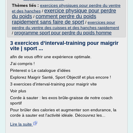
Thèmes liés :
exercices physiques pour perdre du ventre
exercice physique pour perdre
et des hanches
/
du poids
comment perdre du poids
/
rapidement sans faire de sport
/
exercices pour
perdre du ventre des cuisses et des hanches rapidement
programme sport pour perdre du poids homme
/
3 exercices d’interval-training pour maigrir
vite | sport ...
afin de vous offrir une expérience optimale.
J'ai compris !
Pinterest o Le catalogue d'idées
Explorez Maigrir Santé, Sport Objectif et plus encore !
3 exercices d'interval-training pour maigrir vite
Voir plus
Corde à sauter : les exos brûle-graisse de notre coach
sportif
Pour brûler des calories et augmenter son endurance, la
corde à sauter est l'activité idéale. Découvrez les...
Lire la suite