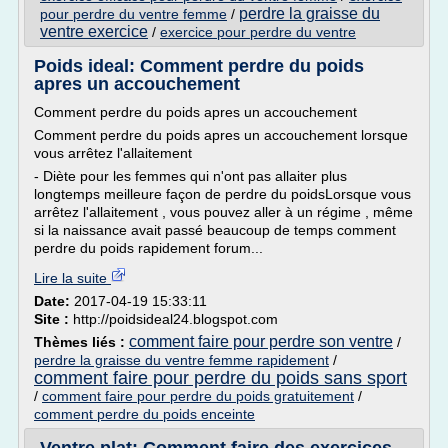
perdre la graisse du
pour perdre du ventre femme
/
ventre exercice
/
exercice pour perdre du ventre
Poids ideal: Comment perdre du poids
apres un accouchement
Comment perdre du poids apres un accouchement
Comment perdre du poids apres un accouchement lorsque
vous arrêtez l'allaitement
- Diète pour les femmes qui n'ont pas allaiter plus
longtemps meilleure façon de perdre du poidsLorsque vous
arrêtez l'allaitement , vous pouvez aller à un régime , même
si la naissance avait passé beaucoup de temps comment
perdre du poids rapidement forum...
Lire la suite
Date:
2017-04-19 15:33:11
Site :
http://poidsideal24.blogspot.com
comment faire pour perdre son ventre
Thèmes liés :
/
perdre la graisse du ventre femme rapidement
/
comment faire pour perdre du poids sans sport
/
comment faire pour perdre du poids gratuitement
/
comment perdre du poids enceinte