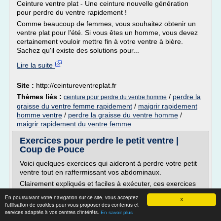
Ceinture ventre plat - Une ceinture nouvelle génération
pour perdre du ventre rapidement !
Comme beaucoup de femmes, vous souhaitez obtenir un
ventre plat pour l'été. Si vous êtes un homme, vous devez
certainement vouloir mettre fin à votre ventre à bière.
Sachez qu'il existe des solutions pour...
Lire la suite
Site :
http://ceintureventreplat.fr
Thèmes liés :
/
perdre la
ceinture pour perdre du ventre homme
graisse du ventre femme rapidement
/
maigrir rapidement
homme ventre
/
perdre la graisse du ventre homme
/
maigrir rapidement du ventre femme
Exercices pour perdre le petit ventre |
Coup de Pouce
Voici quelques exercices qui aideront à perdre votre petit
ventre tout en raffermissant vos abdominaux.
Clairement expliqués et faciles à exécuter, ces exercices
(conseillés par la Fédération des kinésiologues du
En poursuivant votre navigation sur ce site, vous acceptez
X
Québec ) sont particulièrement efficaces pour ceux et
l'utilisation de cookies pour vous proposer des contenus et
celles qui désirent perdre leur petite rondeur au ventre ou
services adaptés à vos centres d'intérêts.
En savoir plus
pour les femmes qui ont accouché récemment et