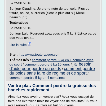
Le 25/01/2016
Bonjour Claudine, Je prend note de tout cela. Plus de
friture, sauce, sucreries (c'est le plus dur :/ ) Merci
beaucoup :)
Toutpratique
Le 25/01/2016
Bonjour Lulu, Pourquoi avez vous pris 9 kg ? Est-ce parce
que vous avez...
Lire la suite
Site :
http://www.toutpratique.com
Thèmes liés :
comment perdre 5 kg en 1 semaine avec
j'ai besoin
du sport
/
comment perdre 5 kg 10 jours
/
d'aide pour perdre du poids
comment perdre
/
du poids sans faire de regime et de sport
/
comment perdre 5 kg en 4 semaines
Ventre plat: Comment perdre la graisse des
hanches rapidement
Aimeriez-vous avoir un ventre plat? Avez-vous essayé de
faire des exercices mais ne voyez pas de résultats? Si vous
avez répondu oui, ce blog est fait pour vous.