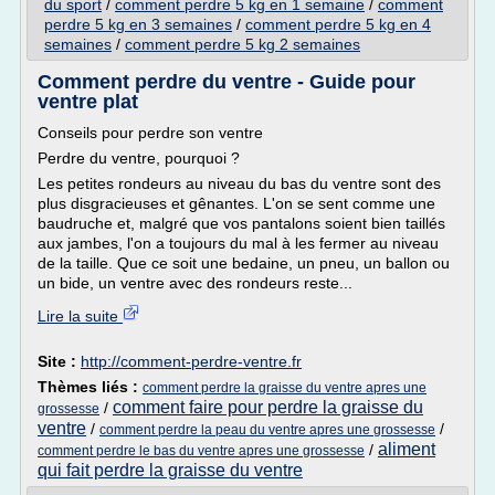
du sport
/
comment perdre 5 kg en 1 semaine
/
comment
perdre 5 kg en 3 semaines
/
comment perdre 5 kg en 4
semaines
/
comment perdre 5 kg 2 semaines
Comment perdre du ventre - Guide pour
ventre plat
Conseils pour perdre son ventre
Perdre du ventre, pourquoi ?
Les petites rondeurs au niveau du bas du ventre sont des
plus disgracieuses et gênantes. L'on se sent comme une
baudruche et, malgré que vos pantalons soient bien taillés
aux jambes, l'on a toujours du mal à les fermer au niveau
de la taille. Que ce soit une bedaine, un pneu, un ballon ou
un bide, un ventre avec des rondeurs reste...
Lire la suite
Site :
http://comment-perdre-ventre.fr
Thèmes liés :
comment perdre la graisse du ventre apres une
comment faire pour perdre la graisse du
/
grossesse
ventre
/
/
comment perdre la peau du ventre apres une grossesse
aliment
/
comment perdre le bas du ventre apres une grossesse
qui fait perdre la graisse du ventre