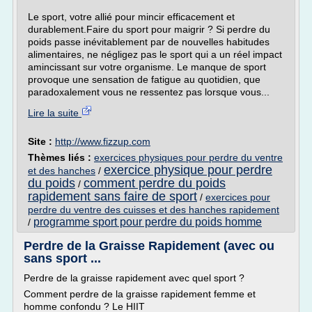
Le sport, votre allié pour mincir efficacement et
durablement.Faire du sport pour maigrir ? Si perdre du
poids passe inévitablement par de nouvelles habitudes
alimentaires, ne négligez pas le sport qui a un réel impact
amincissant sur votre organisme. Le manque de sport
provoque une sensation de fatigue au quotidien, que
paradoxalement vous ne ressentez pas lorsque vous...
Lire la suite
Site :
http://www.fizzup.com
Thèmes liés :
exercices physiques pour perdre du ventre
exercice physique pour perdre
et des hanches
/
du poids
comment perdre du poids
/
rapidement sans faire de sport
/
exercices pour
perdre du ventre des cuisses et des hanches rapidement
programme sport pour perdre du poids homme
/
Perdre de la Graisse Rapidement (avec ou
sans sport ...
Perdre de la graisse rapidement avec quel sport ?
Comment perdre de la graisse rapidement femme et
homme confondu ? Le HIIT