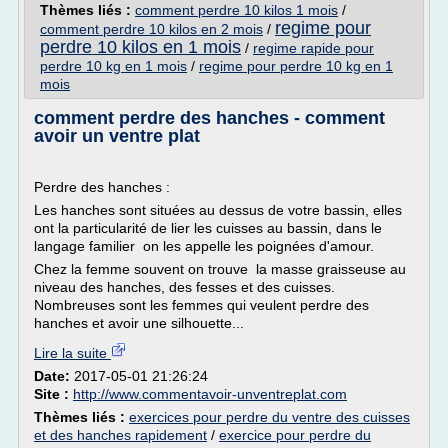
Thèmes liés :
comment perdre 10 kilos 1 mois
/
regime pour
comment perdre 10 kilos en 2 mois
/
perdre 10 kilos en 1 mois
/
regime rapide pour
perdre 10 kg en 1 mois
/
regime pour perdre 10 kg en 1
mois
comment perdre des hanches - comment
avoir un ventre plat
Perdre des hanches :
Les hanches sont situées au dessus de votre bassin, elles
ont la particularité de lier les cuisses au bassin, dans le
langage familier on les appelle les poignées d'amour.
Chez la femme souvent on trouve la masse graisseuse au
niveau des hanches, des fesses et des cuisses.
Nombreuses sont les femmes qui veulent perdre des
hanches et avoir une silhouette...
Lire la suite
Date:
2017-05-01 21:26:24
Site :
http://www.commentavoir-unventreplat.com
Thèmes liés :
exercices pour perdre du ventre des cuisses
et des hanches rapidement
/
exercice pour perdre du