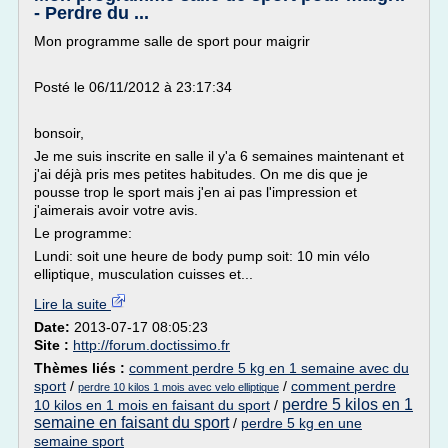
- Perdre du ...
Mon programme salle de sport pour maigrir
Posté le 06/11/2012 à 23:17:34
bonsoir,
Je me suis inscrite en salle il y'a 6 semaines maintenant et
j'ai déjà pris mes petites habitudes. On me dis que je
pousse trop le sport mais j'en ai pas l'impression et
j'aimerais avoir votre avis.
Le programme:
Lundi: soit une heure de body pump soit: 10 min vélo
elliptique, musculation cuisses et...
Lire la suite
Date:
2013-07-17 08:05:23
Site :
http://forum.doctissimo.fr
Thèmes liés :
comment perdre 5 kg en 1 semaine avec du
sport
/
/
comment perdre
perdre 10 kilos 1 mois avec velo elliptique
perdre 5 kilos en 1
10 kilos en 1 mois en faisant du sport
/
semaine en faisant du sport
/
perdre 5 kg en une
semaine sport