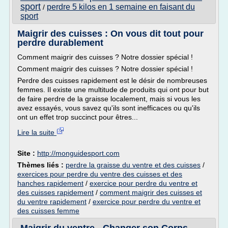
sport
perdre 5 kilos en 1 semaine en faisant du
/
sport
Maigrir des cuisses : On vous dit tout pour
perdre durablement
Comment maigrir des cuisses ? Notre dossier spécial !
Comment maigrir des cuisses ? Notre dossier spécial !
Perdre des cuisses rapidement est le désir de nombreuses
femmes. Il existe une multitude de produits qui ont pour but
de faire perdre de la graisse localement, mais si vous les
avez essayés, vous savez qu'ils sont inefficaces ou qu'ils
ont un effet trop succinct pour êtres...
Lire la suite
Site :
http://monguidesport.com
Thèmes liés :
perdre la graisse du ventre et des cuisses
/
exercices pour perdre du ventre des cuisses et des
hanches rapidement
/
exercice pour perdre du ventre et
des cuisses rapidement
/
comment maigrir des cuisses et
du ventre rapidement
/
exercice pour perdre du ventre et
des cuisses femme