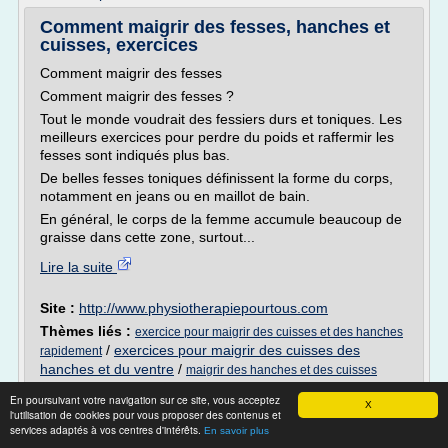
Comment maigrir des fesses, hanches et
cuisses, exercices
Comment maigrir des fesses
Comment maigrir des fesses ?
Tout le monde voudrait des fessiers durs et toniques. Les
meilleurs exercices pour perdre du poids et raffermir les
fesses sont indiqués plus bas.
De belles fesses toniques définissent la forme du corps,
notamment en jeans ou en maillot de bain.
En général, le corps de la femme accumule beaucoup de
graisse dans cette zone, surtout...
Lire la suite
Site :
http://www.physiotherapiepourtous.com
Thèmes liés :
exercice pour maigrir des cuisses et des hanches
/
exercices pour maigrir des cuisses des
rapidement
hanches et du ventre
/
maigrir des hanches et des cuisses
/
comment maigrir des hanches et cuisses
exercices
En poursuivant votre navigation sur ce site, vous acceptez
rapidement
/
comment maigrir des hanches et des
X
l'utilisation de cookies pour vous proposer des contenus et
cuisses
services adaptés à vos centres d'intérêts.
En savoir plus