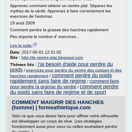
Apprenez comment obtenir un ventre plat. Séparez les
mythes de la vérité. Apprenez à faire correctement les
exercices de l'estomac.
19 août 2009
Comment perdre la graisse des hanches rapidement
Peu importe le nombre d' exercices...
Lire la suite
Date:
2017-05-01 12:31:02
Site :
http://le-ventre-plat.blogspot.com
j'ai besoin d'aide pour perdre du
Thèmes liés :
poids
/
exercices pour perdre du ventre des cuisses et des
comment perdre du poids
hanches rapidement
/
rapidement sans faire de regime
comment faire
/
comment perdre
pour perdre la graisse du ventre
/
du poids sans faire de regime et de sport
COMMENT MAIGRIR DES HANCHES
(homme) | formeathletique.com
Voici ce que vous devez faire pour affiner votre silhouette
est développer un corps de rêve. (ces stratégies
fonctionnent aussi pour ceux ou celles souhaitant perdre
du ventre )