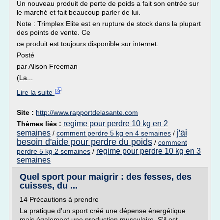
Un nouveau produit de perte de poids a fait son entrée sur
le marché et fait beaucoup parler de lui.
Note : Trimplex Elite est en rupture de stock dans la plupart
des points de vente. Ce
ce produit est toujours disponible sur internet.
Posté
par Alison Freeman
(La...
Lire la suite
Site :
http://www.rapportdelasante.com
regime pour perdre 10 kg en 2
Thèmes liés :
j'ai
semaines
/
comment perdre 5 kg en 4 semaines
/
besoin d'aide pour perdre du poids
/
comment
regime pour perdre 10 kg en 3
perdre 5 kg 2 semaines
/
semaines
Quel sport pour maigrir : des fesses, des
cuisses, du ...
14 Précautions à prendre
La pratique d'un sport créé une dépense énergétique
mais également une production musculaire. S'il est