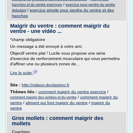
/
hanches et du ventre exercices
exercice pour perdre du ventre
/
exercice simple pour perdre du ventre et des
debutant
hanches
Maigrir du ventre : comment maigrir du
ventre - une vidéo ...
*champ obligatoire
Un message a été envoyé à votre ami.
Objectif ventre plat ! Lucile vous propose une série
d'exercice de renforcement musculaire qui vous permettra
d'affiner une ou plusieurs zones de...
Lire la suite
Site :
http://videos.doctissimo.fr
Thèmes liés :
comment maigrir du ventre exercice
/
/
comment maigrir du
comment maigrir des jambes et du ventre
ventre
/
aliment qui font maigrir du ventre
/
maigrir du
ventre
Gros mollets : comment maigrir des
mollets
Coaching