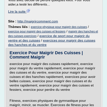
Vous avez décidé de perdre quelques kilos. Pour vous
aider,a testé les différents...
Lire la suite
Site :
http://maigrircomment.com
Thèmes liés :
/
exercice physique pour maigrir des cuisses
/
exercice pour maigrir des cuisses et fessiers
maigrir des hanches et
/
exercice de sport pour maigrir du
des cuisses exercices
ventre et des cuisses
/
exercices pour maigrir des cuisses
des hanches et du ventre
Exercice Pour Maigrir Des Cuisses |
Comment Maigrir
exercice pour maigrir des cuisses rapidement, exercice
pour maigrir du ventre rapidement, exercice pour maigrir
des cuisses et du ventre, exercice pour maigrir des
cuisses et des hanches rapidement, exercices pour avoir
belles cuisses, exercice pour maigrir des cuisses et du
ventre rapidement, exercice pour maigrir des cuisses et
fessiers, exercice pour perdre du ventre
Fitness, exercices physiques de gymnastique pour
maigrir, mincir, se muscler. Exercices de fitness pour les