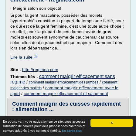
· Maigrir selon son objectif
Si pour la gent masculine, posséder des mollets
hypertrophiés constitue la plupart du temps une fierté, pour
ce qui est de la gent féminine, c'est une toute autre chose :
en effet, pour la plupart de ces dames, avoir de gros
mollets est souvent synonyme de cauchemar car source
selon elles de disgrâce esthétique majeure. Comment dès
lors s'en débarrasser de...
Lire la suite
Site :
http://regimea.com
comment maigrir efficacement sans
Thèmes liés :
regime
/
/
comment maigrir efficacement des jambes
comment
/
comment maigrir efficacement avec le
maigrir des mollets
sport
/
comment maigrir efficacement et sainement
Comment maigrir des cuisses rapidement
: alimentation ...
Lorsqu'on veut maigrir des cuisses, la première chose à
En poursuivant votre navigation sur ce site, vous acceptez
faire est d'adopter une alimentation équilibrée . Faire les
X
l'utilisation de cookies pour vous proposer des contenus et
bons choix va vous permettre de maigrir de manière
services adaptés à vos centres d'intérêts.
En savoir plus
générale et donc de perdre de la graisse au niveau des