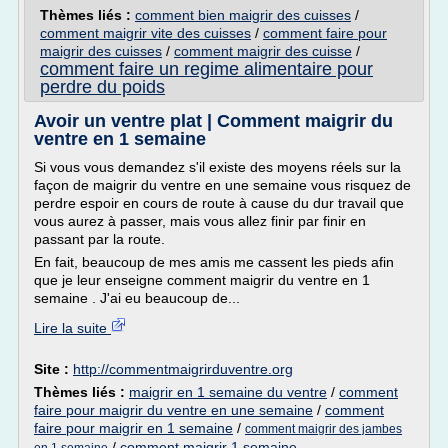
Thèmes liés :
comment bien maigrir des cuisses
/
comment maigrir vite des cuisses
/
comment faire pour
maigrir des cuisses
/
comment maigrir des cuisse
/
comment faire un regime alimentaire pour
perdre du poids
Avoir un ventre plat | Comment maigrir du
ventre en 1 semaine
Si vous vous demandez s'il existe des moyens réels sur la
façon de maigrir du ventre en une semaine vous risquez de
perdre espoir en cours de route à cause du dur travail que
vous aurez à passer, mais vous allez finir par finir en
passant par la route.
En fait, beaucoup de mes amis me cassent les pieds afin
que je leur enseigne comment maigrir du ventre en 1
semaine . J'ai eu beaucoup de...
Lire la suite
Site :
http://commentmaigrirduventre.org
Thèmes liés :
maigrir en 1 semaine du ventre
/
comment
faire pour maigrir du ventre en une semaine
/
comment
faire pour maigrir en 1 semaine
/
comment maigrir des jambes
/
comment maigrir 1 semaine