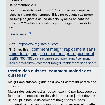
15 septembre 2011
Les gros mollets sont considérés comme un complexe
chez la plupart des femmes. Elles ne peuvent pas porter
de minijupe juste à cause de cela. Quelles en sont les
raisons ? Y-a-t-il des solutions pour maigrir des mollets
ou...
Lire la suite
Site :
http://www.regimes.eu.com
comment maigrir rapidement sans
Thèmes liés :
faire de regime
comment maigrir rapidement
/
sans regime
/
/
comment
comment maigrir des mollets forme
/
comment maigrir rapidement sans sport
maigrir des mollets
Perdre des cuisses, comment maigrir des
cuisses?
Maigrir des cuisses, guide pour savoir comment perdre des
cuisses
Maigrir des cuisses est un besoin exprimé par beaucoup de
femmes, qui nécessitent de voir leur tour de jambe devenir
un peu plus bas. Mais comment maigrir des cuisses,
comment perdre des cuisses pour retrouver une silhouette