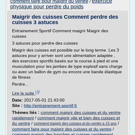
exercice
comment faire pour maigrir du ventre
/
physique pour perdre du poids
Maigrir des cuisses Comment perdre des
cuisses 3 astuces
Entrainement Sportif Comment maigrir Maigrir des
cuisses
3 astuces pour perdre des cuisses
Maigrir des cuisses est possible sur le long terme. Les 3
astuces pour y arriver sont une alimentation adaptée ,
des exercices sportifs basés sur la course à pied et une
musculation pour les jambes de type explosif sans charge
ou avec un ballon de gym ou encore une bande élastique
de fitness .
Perdre...
Lire la suite
Date:
2017-05-01 21:43:00
Site :
http://entrainement-sportif.fr
Thèmes liés :
comment maigrir des cuisses et du ventre
rapidement
/
comment maigrir vite et bien des cuisses et
du ventre
/
/
comment maigrir des cuisses et du ventre a 15 ans
comment faire pour maigrir des cuisses et du ventre
/
comment maigrir des hanches et cuisses rapidement