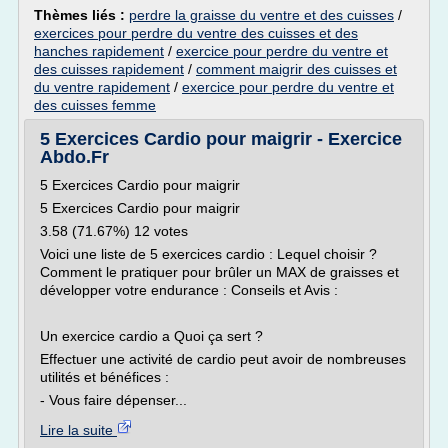
Thèmes liés :
perdre la graisse du ventre et des cuisses
/
exercices pour perdre du ventre des cuisses et des
hanches rapidement
/
exercice pour perdre du ventre et
des cuisses rapidement
/
comment maigrir des cuisses et
du ventre rapidement
/
exercice pour perdre du ventre et
des cuisses femme
5 Exercices Cardio pour maigrir - Exercice
Abdo.Fr
5 Exercices Cardio pour maigrir
5 Exercices Cardio pour maigrir
3.58 (71.67%) 12 votes
Voici une liste de 5 exercices cardio : Lequel choisir ?
Comment le pratiquer pour brûler un MAX de graisses et
développer votre endurance : Conseils et Avis :
Un exercice cardio a Quoi ça sert ?
Effectuer une activité de cardio peut avoir de nombreuses
utilités et bénéfices :
- Vous faire dépenser...
Lire la suite