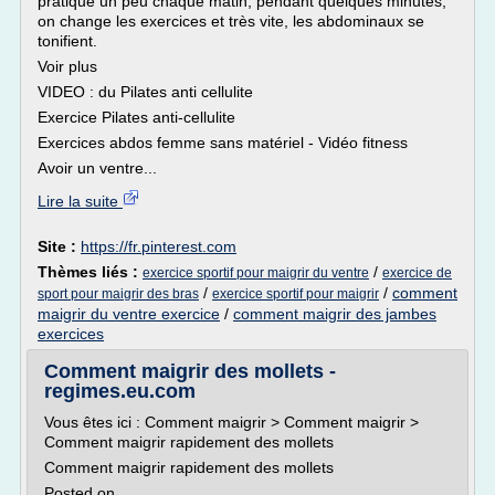
pratique un peu chaque matin, pendant quelques minutes,
on change les exercices et très vite, les abdominaux se
tonifient.
Voir plus
VIDEO : du Pilates anti cellulite
Exercice Pilates anti-cellulite
Exercices abdos femme sans matériel - Vidéo fitness
Avoir un ventre...
Lire la suite
Site :
https://fr.pinterest.com
Thèmes liés :
/
exercice sportif pour maigrir du ventre
exercice de
/
/
comment
sport pour maigrir des bras
exercice sportif pour maigrir
maigrir du ventre exercice
/
comment maigrir des jambes
exercices
Comment maigrir des mollets -
regimes.eu.com
Vous êtes ici : Comment maigrir > Comment maigrir >
Comment maigrir rapidement des mollets
Comment maigrir rapidement des mollets
Posted on