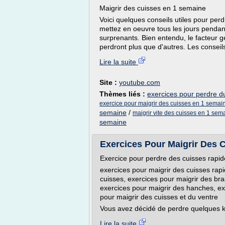
Maigrir des cuisses en 1 semaine
Voici quelques conseils utiles pour per
mettez en oeuvre tous les jours pendan
surprenants. Bien entendu, le facteur gé
perdront plus que d'autres. Les conseil
Lire la suite
Site :
youtube.com
Thèmes liés :
exercices pour perdre d
exercice pour maigrir des cuisses en 1 semai
semaine
/
maigrir vite des cuisses en 1 sem
semaine
Exercices Pour Maigrir Des 
Exercice pour perdre des cuisses rapi
exercices pour maigrir des cuisses rapi
cuisses, exercices pour maigrir des bra
exercices pour maigrir des hanches, exe
pour maigrir des cuisses et du ventre
Vous avez décidé de perdre quelques kilo
Lire la suite