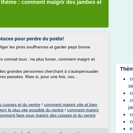
e thème : comment maigrir des jambes et
tuces pour perdre du poids!
liger les pires souffrances et garder peps bonne
s connait tous : ne plus fumer, comment maigrir et
Thèm
 des grandes personnes cherchant à s'autopersuader
es passées. Mais si, pour une fois, ces...
c
s
c
c
s cuisses et du ventre
/
comment maigrir vite et bien
j
ir le plus vite possible du ventre
/
comment maigrir
c
omment faire pour maigrir des cuisses et du ventre
c
e