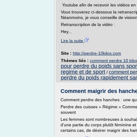
Youtube afin de recevoir les vidéos en 1
Vous trouverez ci-dessous la retranscrip
Néanmoins, je vous conseille de vision
Retranscription de la vidéo :
Hey...
Lire la suite
Site :
http://perdre-10kilos.com
Thèmes liés :
comment perdre 10 kilos
pour perdre du poids sans spor
regime et de sport
comment perd
/
perdre du poids rapidement san
Comment maigrir des hanches
Comment perdre des hanches : une que
Perdre des cuisses » Régime » Commen
souvent
Les femmes sont nombreuses à souhaiter
d'une partie du corps plutôt féminine e
certains cas, de désirer maigrir des h