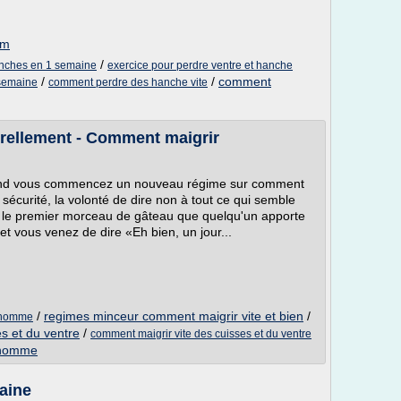
om
/
anches en 1 semaine
exercice pour perdre ventre et hanche
/
/
comment
semaine
comment perdre des hanche vite
urellement - Comment maigrir
and vous commencez un nouveau régime sur comment
écurité, la volonté de dire non à tout ce qui semble
ez le premier morceau de gâteau que quelqu'un apporte
 et vous venez de dire «Eh bien, un jour...
/
regimes minceur comment maigrir vite et bien
/
l'homme
s et du ventre
/
comment maigrir vite des cuisses et du ventre
n homme
aine