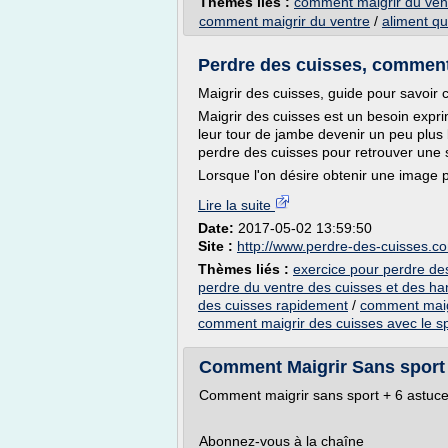
Thèmes liés :
comment maigrir du ven
comment maigrir du ventre
/
aliment qu
Perdre des cuisses, comment
Maigrir des cuisses, guide pour savoir
Maigrir des cuisses est un besoin expr
leur tour de jambe devenir un peu plu
perdre des cuisses pour retrouver une 
Lorsque l'on désire obtenir une image p
Lire la suite
Date:
2017-05-02 13:59:50
Site :
http://www.perdre-des-cuisses.c
Thèmes liés :
exercice pour perdre de
perdre du ventre des cuisses et des h
des cuisses rapidement
/
comment maigr
comment maigrir des cuisses avec le s
Comment Maigrir Sans sport 
Comment maigrir sans sport + 6 astuce
Abonnez-vous à la chaîne