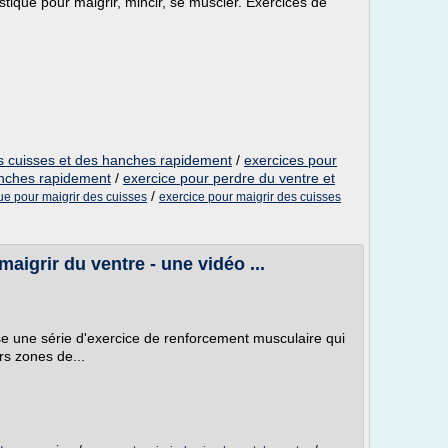
tique pour maigrir, mincir, se muscler. Exercices de
.
s cuisses et des hanches rapidement
/
exercices pour
anches rapidement
/
exercice pour perdre du ventre et
/
ue pour maigrir des cuisses
exercice pour maigrir des cuisses
aigrir du ventre - une vidéo ...
ose une série d'exercice de renforcement musculaire qui
rs zones de...