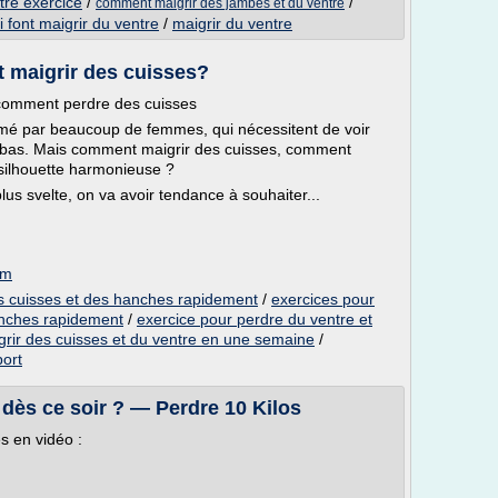
tre exercice
/
/
comment maigrir des jambes et du ventre
i font maigrir du ventre
/
maigrir du ventre
 maigrir des cuisses?
 comment perdre des cuisses
imé par beaucoup de femmes, qui nécessitent de voir
s bas. Mais comment maigrir des cuisses, comment
silhouette harmonieuse ?
lus svelte, on va avoir tendance à souhaiter...
om
s cuisses et des hanches rapidement
/
exercices pour
anches rapidement
/
exercice pour perdre du ventre et
ir des cuisses et du ventre en une semaine
/
port
dès ce soir ? — Perdre 10 Kilos
s en vidéo :