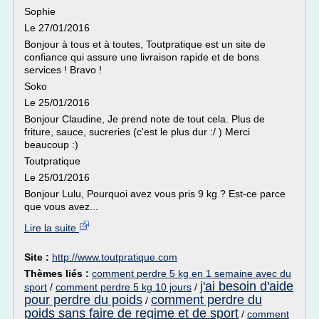
Sophie
Le 27/01/2016
Bonjour à tous et à toutes, Toutpratique est un site de
confiance qui assure une livraison rapide et de bons
services ! Bravo !
Soko
Le 25/01/2016
Bonjour Claudine, Je prend note de tout cela. Plus de
friture, sauce, sucreries (c'est le plus dur :/ ) Merci
beaucoup :)
Toutpratique
Le 25/01/2016
Bonjour Lulu, Pourquoi avez vous pris 9 kg ? Est-ce parce
que vous avez...
Lire la suite
Site :
http://www.toutpratique.com
Thèmes liés :
comment perdre 5 kg en 1 semaine avec du
j'ai besoin d'aide
sport
/
comment perdre 5 kg 10 jours
/
pour perdre du poids
comment perdre du
/
poids sans faire de regime et de sport
/
comment