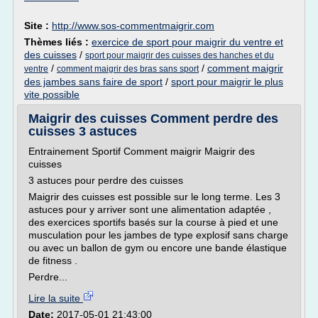
Site :
http://www.sos-commentmaigrir.com
Thèmes liés :
exercice de sport pour maigrir du ventre et
des cuisses
/
sport pour maigrir des cuisses des hanches et du
/
/
comment maigrir
ventre
comment maigrir des bras sans sport
des jambes sans faire de sport
/
sport pour maigrir le plus
vite possible
Maigrir des cuisses Comment perdre des
cuisses 3 astuces
Entrainement Sportif Comment maigrir Maigrir des
cuisses
3 astuces pour perdre des cuisses
Maigrir des cuisses est possible sur le long terme. Les 3
astuces pour y arriver sont une alimentation adaptée ,
des exercices sportifs basés sur la course à pied et une
musculation pour les jambes de type explosif sans charge
ou avec un ballon de gym ou encore une bande élastique
de fitness .
Perdre...
Lire la suite
Date:
2017-05-01 21:43:00