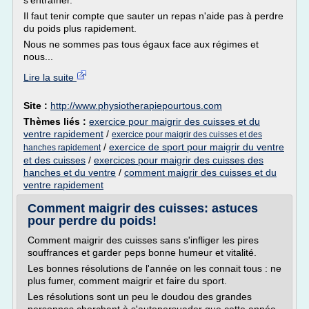
s'entraîner.
Il faut tenir compte que sauter un repas n'aide pas à perdre
du poids plus rapidement.
Nous ne sommes pas tous égaux face aux régimes et
nous...
Lire la suite
Site :
http://www.physiotherapiepourtous.com
Thèmes liés :
exercice pour maigrir des cuisses et du
ventre rapidement
/
exercice pour maigrir des cuisses et des
/
exercice de sport pour maigrir du ventre
hanches rapidement
et des cuisses
/
exercices pour maigrir des cuisses des
hanches et du ventre
/
comment maigrir des cuisses et du
ventre rapidement
Comment maigrir des cuisses: astuces
pour perdre du poids!
Comment maigrir des cuisses sans s'infliger les pires
souffrances et garder peps bonne humeur et vitalité.
Les bonnes résolutions de l'année on les connait tous : ne
plus fumer, comment maigrir et faire du sport.
Les résolutions sont un peu le doudou des grandes