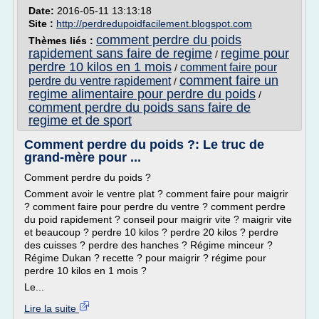
Date:
2016-05-11 13:13:18
Site :
http://perdredupoidfacilement.blogspot.com
comment perdre du poids
Thèmes liés :
rapidement sans faire de regime
regime pour
/
perdre 10 kilos en 1 mois
comment faire pour
/
comment faire un
perdre du ventre rapidement
/
regime alimentaire pour perdre du poids
/
comment perdre du poids sans faire de
regime et de sport
Comment perdre du poids ?: Le truc de
grand-mère pour ...
Comment perdre du poids ?
Comment avoir le ventre plat ? comment faire pour maigrir
? comment faire pour perdre du ventre ? comment perdre
du poid rapidement ? conseil pour maigrir vite ? maigrir vite
et beaucoup ? perdre 10 kilos ? perdre 20 kilos ? perdre
des cuisses ? perdre des hanches ? Régime minceur ?
Régime Dukan ? recette ? pour maigrir ? régime pour
perdre 10 kilos en 1 mois ?
Le...
Lire la suite