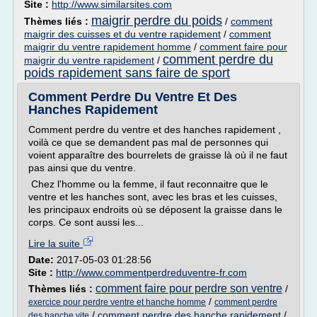
Site :
http://www.similarsites.com
maigrir perdre du poids
Thèmes liés :
/
comment
maigrir des cuisses et du ventre rapidement
/
comment
maigrir du ventre rapidement homme
/
comment faire pour
comment perdre du
maigrir du ventre rapidement
/
poids rapidement sans faire de sport
Comment Perdre Du Ventre Et Des
Hanches Rapidement
Comment perdre du ventre et des hanches rapidement ,
voilà ce que se demandent pas mal de personnes qui
voient apparaître des bourrelets de graisse là où il ne faut
pas ainsi que du ventre.
Chez l'homme ou la femme, il faut reconnaitre que le
ventre et les hanches sont, avec les bras et les cuisses,
les principaux endroits où se déposent la graisse dans le
corps. Ce sont aussi les...
Lire la suite
Date:
2017-05-03 01:28:56
Site :
http://www.commentperdreduventre-fr.com
comment faire pour perdre son ventre
Thèmes liés :
/
/
exercice pour perdre ventre et hanche homme
comment perdre
/
comment perdre des hanche rapidement
/
des hanche vite