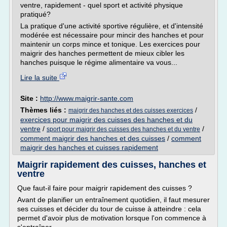
ventre, rapidement - quel sport et activité physique
pratiqué?
La pratique d'une activité sportive régulière, et d'intensité
modérée est nécessaire pour mincir des hanches et pour
maintenir un corps mince et tonique. Les exercices pour
maigrir des hanches permettent de mieux cibler les
hanches puisque le régime alimentaire va vous...
Lire la suite
Site :
http://www.maigrir-sante.com
Thèmes liés :
/
maigrir des hanches et des cuisses exercices
exercices pour maigrir des cuisses des hanches et du
ventre
/
/
sport pour maigrir des cuisses des hanches et du ventre
comment maigrir des hanches et des cuisses
/
comment
maigrir des hanches et cuisses rapidement
Maigrir rapidement des cuisses, hanches et
ventre
Que faut-il faire pour maigrir rapidement des cuisses ?
Avant de planifier un entraînement quotidien, il faut mesurer
ses cuisses et décider du tour de cuisse à atteindre : cela
permet d'avoir plus de motivation lorsque l'on commence à