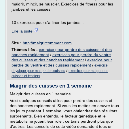
maigrir, mincir, se muscler. Exercices de fitness pour les
jambes et les cuisses.
10 exercices pour s'affiner les jambes...
Lire la suite
Site :
http://maigrircomment.com
Thèmes liés :
exercice pour perdre des cuisses et des
hanches rapidement
/
exercices pour perdre du ventre
des cuisses et des hanches rapidement
/
exercice pour
perdre du ventre et des cuisses rapidement
/
exercice
/
physique pour maigrir des cuisses
exercice pour maigrir des
cuisses et fessiers
Maigrir des cuisses en 1 semaine
Maigrir des cuisses en 1 semaine
Voici quelques conseils utiles pour perdre des cuisses et
des hanches rapidement. Si vous les mettez en oeuvre tous
les jours pendant 1 semaine, vous obtiendrez des résultats
surprenants. Bien entendu, le facteur génétique et le
métabolisme jouent leur rôle : certains perdront plus que
d'autres. Les conseils de cette vidéo demandent tous un