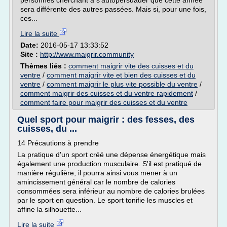
personnes cherchant à s'autopersuader que cette année
sera différente des autres passées. Mais si, pour une fois,
ces...
Lire la suite
Date:
2016-05-17 13:33:52
Site :
http://www.maigrir.community
Thèmes liés :
comment maigrir vite des cuisses et du
ventre
/
comment maigrir vite et bien des cuisses et du
ventre
/
comment maigrir le plus vite possible du ventre
/
comment maigrir des cuisses et du ventre rapidement
/
comment faire pour maigrir des cuisses et du ventre
Quel sport pour maigrir : des fesses, des
cuisses, du ...
14 Précautions à prendre
La pratique d'un sport créé une dépense énergétique mais
également une production musculaire. S'il est pratiqué de
manière régulière, il pourra ainsi vous mener à un
amincissement général car le nombre de calories
consommées sera inférieur au nombre de calories brulées
par le sport en question. Le sport tonifie les muscles et
affine la silhouette...
Lire la suite