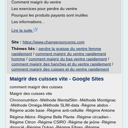
Comment maigrir du ventre
Les exercices pour perdre du ventre
Pourquoi les produits payants sont inutiles
Les informations...
Lire la suite
Site :
https://www.changersoncorps.com
Thèmes liés :
perdre la graisse du ventre femme
rapidement
/
comment maigrir du ventre rapidement
homme
/
comment maigrir du bas ventre rapidement
/
comment maigrir des hanches et du ventre rapidement
/
comment maigrir des cuisses et du ventre rapidement
Maigrir des cuisses vite - Google Sites
comment maigrir des cuisses
Maigrir des cuisses vite
Chrononutrition -Méthode MentalSlim -Méthode Montignac
-Méthode Oméga-Méthode SLIM-data -Régime abdos -
Régime acide base -Régime anti-cellulite -Régime Antoine
Régime Atkins -Régime Belle Plante -Régime circadien -
Régime Citron -Régime CSIRO -Régime de jeûne -Régime
dissocié -Régime Dukan -Régime Fibres -Régime...