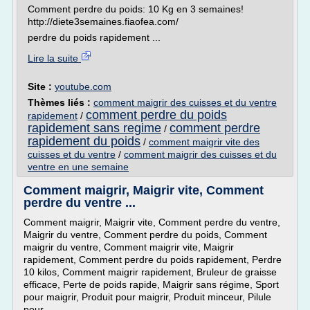
Comment perdre du poids: 10 Kg en 3 semaines!
http://diete3semaines.fiaofea.com/
perdre du poids rapidement ...
Lire la suite
Site :
youtube.com
Thèmes liés :
comment maigrir des cuisses et du ventre
comment perdre du poids
rapidement
/
rapidement sans regime
comment perdre
/
rapidement du poids
/
comment maigrir vite des
cuisses et du ventre
/
comment maigrir des cuisses et du
ventre en une semaine
Comment maigrir, Maigrir vite, Comment
perdre du ventre ...
Comment maigrir, Maigrir vite, Comment perdre du ventre,
Maigrir du ventre, Comment perdre du poids, Comment
maigrir du ventre, Comment maigrir vite, Maigrir
rapidement, Comment perdre du poids rapidement, Perdre
10 kilos, Comment maigrir rapidement, Bruleur de graisse
efficace, Perte de poids rapide, Maigrir sans régime, Sport
pour maigrir, Produit pour maigrir, Produit minceur, Pilule
pour...