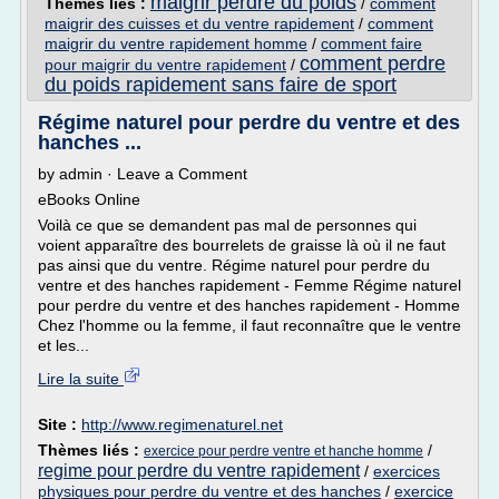
maigrir perdre du poids
Thèmes liés :
/
comment
maigrir des cuisses et du ventre rapidement
/
comment
maigrir du ventre rapidement homme
/
comment faire
comment perdre
pour maigrir du ventre rapidement
/
du poids rapidement sans faire de sport
Régime naturel pour perdre du ventre et des
hanches ...
by admin · Leave a Comment
eBooks Online
Voilà ce que se demandent pas mal de personnes qui
voient apparaître des bourrelets de graisse là où il ne faut
pas ainsi que du ventre. Régime naturel pour perdre du
ventre et des hanches rapidement - Femme Régime naturel
pour perdre du ventre et des hanches rapidement - Homme
Chez l'homme ou la femme, il faut reconnaître que le ventre
et les...
Lire la suite
Site :
http://www.regimenaturel.net
Thèmes liés :
/
exercice pour perdre ventre et hanche homme
regime pour perdre du ventre rapidement
/
exercices
physiques pour perdre du ventre et des hanches
/
exercice