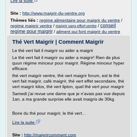
Lire la suite
Site :
http://www.maigrir-du-ventre.org
Thèmes liés :
regime alimentaire pour maigrir du ventre
/
conseil
regime maigrir ventre
/
/
maigrir sans effort ventre
regime pour maigrir
/
aliment qui font maigrir du ventre
Thé Vert Maigrir | Comment Maigrir
Le thé vert fait il maigrir ou aider a maigrir
Le thé vert fait il maigrir ou aider a maigrir! Rien de plus
quun régime minceur pour maigrir. Régime minceur hyper
efficace.
thé vert maigrir ventre, thé vert maigrir forum, est le thé
vert fait maigrir, café maigrir, thé vert effet secondaire, thé
vert maigrir kilos, thé vert lipton, quel thé vert pour maigrir
Samedi j'ai revue une dame que je n'avais pas vue depuis
1an, a ma grande surprise elle avait maigris de 30kg.
Boire du thé pour maigrir, le thé vert...
Lire la suite
Site :
http://maigrircomment.com