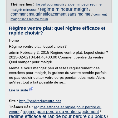
Thèmes liés :
/
aide minceur regime
the vert pour maigrir
regime minceur maigrir
maigrir minceur
/
/
comment maigrir efficacement sans regime
/
comment
maigrir sans regime forum
Régime ventre plat: quel régime efficace et
rapide choisir?
Home
Régime ventre plat: lequel choisir?
admin February 2, 2015 Régime ventre plat: lequel choisir?
2015-02-02T04:44:46+00:00 Comment perdre du ventre ,
Quoi manger pour maigrir
Même si vous mangez peu et faites régulièrement des
exercices pour maigrir, la graisse du ventre semble parfois
ne pas vouloir quitter votre corps pendant des mois. Alors
qu'il est tout à fait possible de se...
Lire la suite
Site :
http://perdreduventre.net
Thèmes liés :
regime efficace et rapide pour perdre du
regime pour perdre du ventre rapidement
ventre
/
/
regime efficace et rapide pour perdre du poids
/