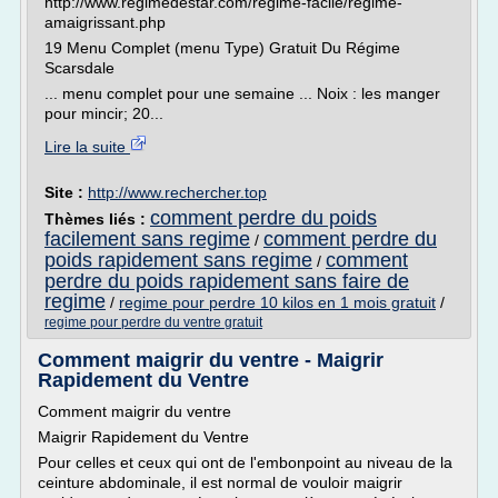
http://www.regimedestar.com/regime-facile/regime-
amaigrissant.php
19 Menu Complet (menu Type) Gratuit Du Régime
Scarsdale
... menu complet pour une semaine ... Noix : les manger
pour mincir; 20...
Lire la suite
Site :
http://www.rechercher.top
comment perdre du poids
Thèmes liés :
facilement sans regime
comment perdre du
/
poids rapidement sans regime
comment
/
perdre du poids rapidement sans faire de
regime
/
regime pour perdre 10 kilos en 1 mois gratuit
/
regime pour perdre du ventre gratuit
Comment maigrir du ventre - Maigrir
Rapidement du Ventre
Comment maigrir du ventre
Maigrir Rapidement du Ventre
Pour celles et ceux qui ont de l'embonpoint au niveau de la
ceinture abdominale, il est normal de vouloir maigrir