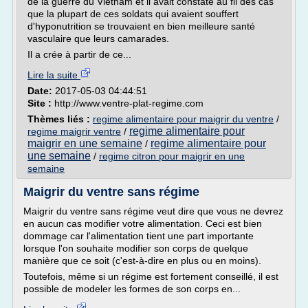
de la guerre du Vietnam et il avait constaté au fil des cas
que la plupart de ces soldats qui avaient souffert
d'hyponutrition se trouvaient en bien meilleure santé
vasculaire que leurs camarades.
Il a crée à partir de ce...
Lire la suite
Date:
2017-05-03 04:44:51
Site :
http://www.ventre-plat-regime.com
Thèmes liés :
regime alimentaire pour maigrir du ventre
/
regime alimentaire pour
regime maigrir ventre
/
maigrir en une semaine
regime alimentaire pour
/
une semaine
/
regime citron pour maigrir en une
semaine
Maigrir du ventre sans régime
Maigrir du ventre sans régime veut dire que vous ne devrez
en aucun cas modifier votre alimentation. Ceci est bien
dommage car l'alimentation tient une part importante
lorsque l'on souhaite modifier son corps de quelque
manière que ce soit (c'est-à-dire en plus ou en moins).
Toutefois, même si un régime est fortement conseillé, il est
possible de modeler les formes de son corps en...