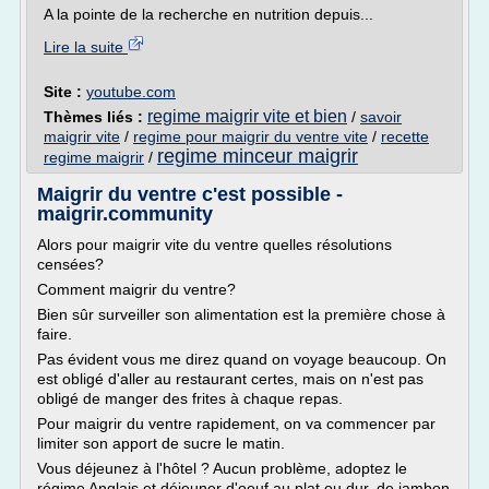
A la pointe de la recherche en nutrition depuis...
Lire la suite
Site :
youtube.com
regime maigrir vite et bien
Thèmes liés :
/
savoir
maigrir vite
/
regime pour maigrir du ventre vite
/
recette
regime minceur maigrir
regime maigrir
/
Maigrir du ventre c'est possible -
maigrir.community
Alors pour maigrir vite du ventre quelles résolutions
censées?
Comment maigrir du ventre?
Bien sûr surveiller son alimentation est la première chose à
faire.
Pas évident vous me direz quand on voyage beaucoup. On
est obligé d'aller au restaurant certes, mais on n'est pas
obligé de manger des frites à chaque repas.
Pour maigrir du ventre rapidement, on va commencer par
limiter son apport de sucre le matin.
Vous déjeunez à l'hôtel ? Aucun problème, adoptez le
régime Anglais et déjeuner d'oeuf au plat ou dur, de jambon