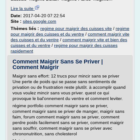
Lire la suite
Date:
2017-04-20 07:22:54
Site :
sites.google.com
Thèmes liés :
regime pour maigrir des cuisses vite
/
regime
pour maigrir des cuisses et du ventre
/
comment maigrir vite
des cuisses et du ventre
/
comment maigrir vite et bien des
cuisses et du ventre
/
regime pour maigrir des cuisses
rapidement
Comment Maigrir Sans Se Priver |
Comment Maigrir
Maigrir sans effort: 12 trucs pour mincir sans se priver
Une perte de poids qui se passe sans sentiments de
privation ou de frustration reste plutôt. à accomplir quand
vous voulez mincir sans vous priver. quest ce qui
provoque le bal'onnement du ventre et comment leviter.
régime portfolio comment maigrir sans se priver,
comment maigrir sans se priver de manger, maigrir sans
faim, forum comment maigrir sans se priver, comment
perdre poids facilement sans se priver, comment maigrir
sans souffrir, comment maigrir sans se priver avec
chrononutrition, sans cholesterol