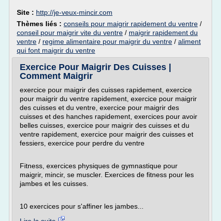
Site :
http://je-veux-mincir.com
Thèmes liés :
conseils pour maigrir rapidement du ventre
/
conseil pour maigrir vite du ventre
/
maigrir rapidement du
ventre
/
regime alimentaire pour maigrir du ventre
/
aliment
qui font maigrir du ventre
Exercice Pour Maigrir Des Cuisses |
Comment Maigrir
exercice pour maigrir des cuisses rapidement, exercice
pour maigrir du ventre rapidement, exercice pour maigrir
des cuisses et du ventre, exercice pour maigrir des
cuisses et des hanches rapidement, exercices pour avoir
belles cuisses, exercice pour maigrir des cuisses et du
ventre rapidement, exercice pour maigrir des cuisses et
fessiers, exercice pour perdre du ventre
Fitness, exercices physiques de gymnastique pour
maigrir, mincir, se muscler. Exercices de fitness pour les
jambes et les cuisses.
10 exercices pour s'affiner les jambes...