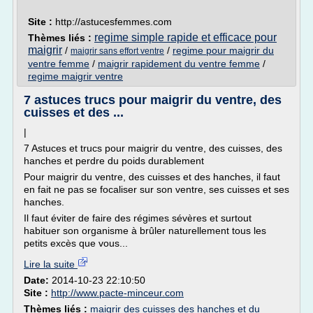
Site :
http://astucesfemmes.com
regime simple rapide et efficace pour
Thèmes liés :
maigrir
/
/
regime pour maigrir du
maigrir sans effort ventre
ventre femme
/
maigrir rapidement du ventre femme
/
regime maigrir ventre
7 astuces trucs pour maigrir du ventre, des
cuisses et des ...
|
7 Astuces et trucs pour maigrir du ventre, des cuisses, des
hanches et perdre du poids durablement
Pour maigrir du ventre, des cuisses et des hanches, il faut
en fait ne pas se focaliser sur son ventre, ses cuisses et ses
hanches.
Il faut éviter de faire des régimes sévères et surtout
habituer son organisme à brûler naturellement tous les
petits excès que vous...
Lire la suite
Date:
2014-10-23 22:10:50
Site :
http://www.pacte-minceur.com
Thèmes liés :
maigrir des cuisses des hanches et du