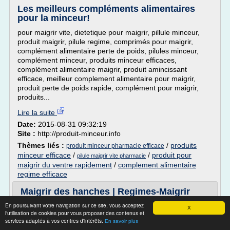
Les meilleurs compléments alimentaires
pour la minceur!
pour maigrir vite, dietetique pour maigrir, pillule minceur,
produit maigrir, pilule regime, comprimés pour maigrir,
complément alimentaire perte de poids, pilules minceur,
complément minceur, produits minceur efficaces,
complément alimentaire maigrir, produit amincissant
efficace, meilleur complement alimentaire pour maigrir,
produit perte de poids rapide, complément pour maigrir,
produits...
Lire la suite
Date:
2015-08-31 09:32:19
Site :
http://produit-minceur.info
Thèmes liés :
/
produits
produit minceur pharmacie efficace
minceur efficace
/
/
produit pour
pilule maigrir vite pharmacie
maigrir du ventre rapidement
/
complement alimentaire
regime efficace
Maigrir des hanches | Regimes-Maigrir
En poursuivant votre navigation sur ce site, vous acceptez
avril 6, 2014 Régimes | Maigrir | Mincir
X
l'utilisation de cookies pour vous proposer des contenus et
Pour certaines personnes maigrir des hanches c'est
services adaptés à vos centres d'intérêts.
En savoir plus
quelque chose de difficile voire d'impossible. Or elles