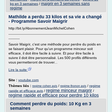
maigrir en 3 semaines sans
kg en 3 semaines
/
regime
Mathilde a perdu 33 kilos et sa vie a changé
- Programme Savoir Maigrir
http://bit.ly/AbonnementJeanMichelCohen
----------------------------------------------------------------------------
---------
Savoir Maigrir, c'est une méthode pour perdre du poids en
se faisant plaisir. Pour qu'un programme minceur soit
efficace, il doit être facile à suivre. Et pour être facile à
suivre il doit être personnalisé. Les 500 profils différents
vous permetteront de trouver...
Lire la suite
Site :
youtube.com
Thèmes liés :
/
/
regime
regime cohen avis
regime thonon avis
regime minceur maigrir
rapide et efficace avis
/
/
regime rapide et efficace pour perdre 10 kilos
Comment perdre du poids: 10 Kg en 3
semaines