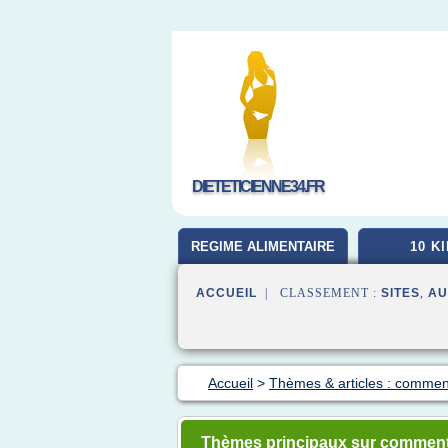
DIETETICIENNE34.FR
REGIME ALIMENTAIRE
10 K
ACCUEIL
| CLASSEMENT :
SITES
,
AU
Accueil
>
Thèmes & articles : commen
Thèmes principaux sur comment m