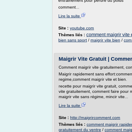
entrainement pour perdre du poids
comment...
Lire la suite
Site :
youtube.com
comment maigrir vite 
Thèmes liés :
bien sans sport
/
maigrir vite bien
/
comm
Maigrir Vite Gratuit | Commen
Comment maigrir vite gratuitement, com
Maigrir rapidement sans effort:comment
regime,comment maigrir vite et bien.
recette pour maigrir vite gratuit, com
vite gratuitement, comment faire pour ma
maigrir vite sans régime, mincir vite...
Lire la suite
Site :
http://maigrircomment.com
Thèmes liés :
comment maigrir rapide
gratuitement du ventre
/
comment maigri