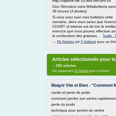
http://rajeunir-de-10-ans.info-pro.co
Ceci Stimulera votre Métabolisme pen
38 heures (3 études)
Si vous avez suivi mes bulletins cette
semaine, alors vous savez que l'exerc
COURT et intense est de loin le meille
exercice que vous pouvez effectuer po
la combustion des graisses,...
[suite...]
→
55 Articles
(et
3 Vidéos
) pour ce th
Articles sélectionnés pour l
205 articles
→
Voir également
22 Vidéos
pour ce thème
Maigrir Vite et Bien - "Comment M
cardio et perte de poids
comment perdre son ventre rapidemen
perte du poids
technique pour perdre du ventre