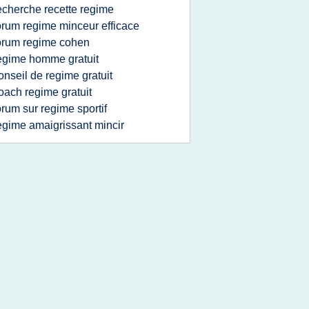
echerche recette regime
orum regime minceur efficace
orum regime cohen
egime homme gratuit
onseil de regime gratuit
oach regime gratuit
orum sur regime sportif
egime amaigrissant mincir