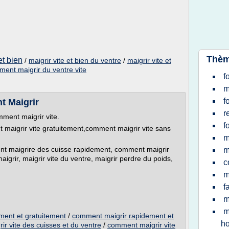
Thèm
et bien
/
maigrir vite et bien du ventre
/
maigrir vite et
ent maigrir du ventre vite
f
m
f
t Maigrir
r
ment maigrir vite.
f
 maigrir vite gratuitement,comment maigrir vite sans
m
ment maigrire des cuisse rapidement, comment maigrir
m
igrir, maigrir vite du ventre, maigrir perdre du poids,
c
m
f
m
m
ment et gratuitement
/
comment maigrir rapidement et
h
r vite des cuisses et du ventre
/
comment maigrir vite