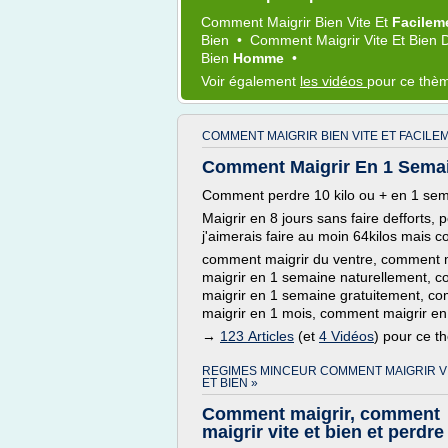
Comment Maigrir Bien Vite
Et
Facilem
Bien
•
Comment Maigrir Vite
Et
Bien
Bien
Homme
•
Voir également
les vidéos
pour ce thè
COMMENT MAIGRIR BIEN VITE ET FACILE
Comment Maigrir En 1 Semai
Comment perdre 10 kilo ou + en 1 se
Maigrir en 8 jours sans faire defforts,
j'aimerais faire au moin 64kilos mais c
comment maigrir du ventre, comment m
maigrir en 1 semaine naturellement, 
maigrir en 1 semaine gratuitement, c
maigrir en 1 mois, comment maigrir e
→
123 Articles
(et
4 Vidéos
) pour ce 
REGIMES MINCEUR COMMENT MAIGRIR V
ET BIEN »
Comment maigrir, comment
maigrir vite et bien et perdre