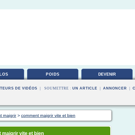
ILOS
POIDS
DEVENIR
NUTRITIONNISTE
TEURS DE VIDÉOS
| SOUMETTRE :
UN ARTICLE
|
ANNONCER
|
t maigrir
>
comment maigrir vite et bien
aigrir vite et bien