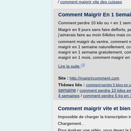
/
comment maigrir vite des cuisses
Comment Maigrir En 1 Semai
Comment perdre 10 kilo ou + en 1 sem
Maigrir en 8 jours sans faire defforts, 
j'aimerais faire au moin 64kilos mais c
comment maigrir du ventre, comment ma
maigrir en 1 semaine naturellement, 
maigrir en 1 semaine gratuitement, c
maigrir en 1 mois, comment maigrir en
Lire la suite
Site :
http://maigrircomment.com
Thèmes liés :
comment perdre 5 kilos en u
semaine
/
comment perdre 10 kilos en 
4 semaines
/
comment perdre 5 kg en 
Comment maigrir vite et bien
Impossible de charger la transcription i
Chargement...
Pour évaluer une vidéo, vous devez la l