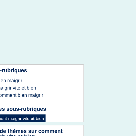
-rubriques
ien maigrir
aigrir vite
et
bien
omment bien maigrir
es sous-rubriques
nt maigrir vite
et
bien
 de thèmes sur
comment