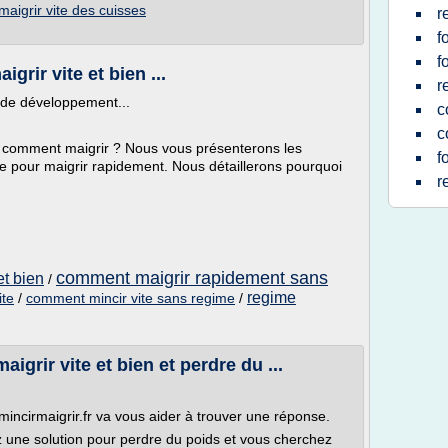
aigrir vite des cuisses
r
f
f
rir vite et bien ...
r
 de développement...
c
c
à comment maigrir ? Nous vous présenterons les
f
 pour maigrir rapidement. Nous détaillerons pourquoi
r
comment maigrir rapidement sans
et bien
/
regime
ite
/
comment mincir vite sans regime
/
rir vite et bien et perdre du ...
 mincirmaigrir.fr va vous aider à trouver une réponse.
z une solution pour perdre du poids et vous cherchez