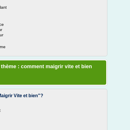
dant
ice
ur
ur
ème
e thème : comment maigrir vite et bien
aigrir Vite et bien"?
t