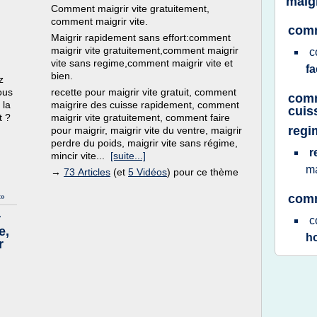
maigr
Comment maigrir vite gratuitement,
comment maigrir vite.
comm
Maigrir rapidement sans effort:comment
maigrir vite gratuitement,comment maigrir
c
vite sans regime,comment maigrir vite et
f
bien.
z
ous
recette pour maigrir vite gratuit, comment
comm
 la
maigrire des cuisse rapidement, comment
cuis
t ?
maigrir vite gratuitement, comment faire
regi
pour maigrir, maigrir vite du ventre, maigrir
perdre du poids, maigrir vite sans régime,
r
mincir vite...
[suite...]
ma
→
73 Articles
(et
5 Vidéos
) pour ce thème
»
comm
r
c
e,
h
r