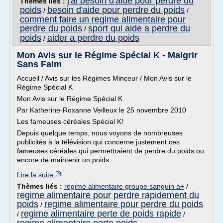
j'ai besoin d'aide pour perdre du
Thèmes liés :
poids
besoin d'aide pour perdre du poids
/
/
comment faire un regime alimentaire pour
perdre du poids
sport qui aide a perdre du
/
poids
aider a perdre du poids
/
Mon Avis sur le Régime Spécial K - Maigrir
Sans Faim
Accueil / Avis sur les Régimes Minceur / Mon Avis sur le
Régime Spécial K
Mon Avis sur le Régime Spécial K
Par Katherine-Roxanne Veilleux le 25 novembre 2010
Les fameuses céréales Spécial K!
Depuis quelque temps, nous voyons de nombreuses
publicités à la télévision qui concerne justement ces
fameuses céréales qui permettraient de perdre du poids ou
encore de maintenir un poids...
Lire la suite
Thèmes liés :
regime alimentaire groupe sanguin a+
/
regime alimentaire pour perdre rapidement du
poids
regime alimentaire pour perdre du poids
/
regime alimentaire perte de poids rapide
/
/