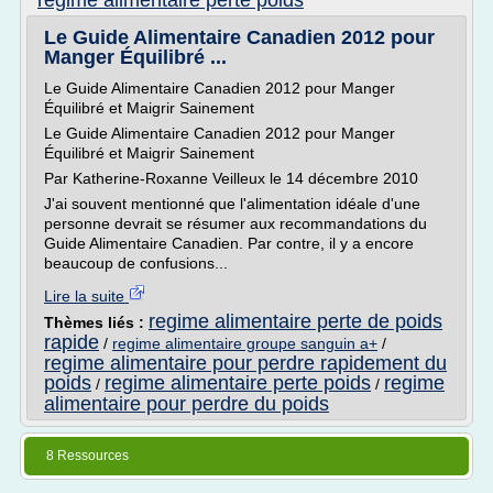
regime alimentaire perte poids
Le Guide Alimentaire Canadien 2012 pour
Manger Équilibré ...
Le Guide Alimentaire Canadien 2012 pour Manger
Équilibré et Maigrir Sainement
Le Guide Alimentaire Canadien 2012 pour Manger
Équilibré et Maigrir Sainement
Par Katherine-Roxanne Veilleux le 14 décembre 2010
J'ai souvent mentionné que l'alimentation idéale d'une
personne devrait se résumer aux recommandations du
Guide Alimentaire Canadien. Par contre, il y a encore
beaucoup de confusions...
Lire la suite
regime alimentaire perte de poids
Thèmes liés :
rapide
/
regime alimentaire groupe sanguin a+
/
regime alimentaire pour perdre rapidement du
poids
regime alimentaire perte poids
regime
/
/
alimentaire pour perdre du poids
8 Ressources