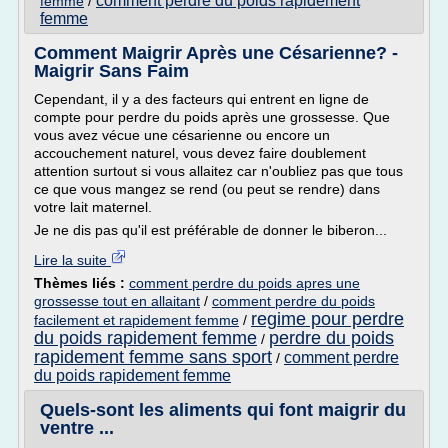
comment perdre du poids rapidement
femme
/
femme
Comment Maigrir Après une Césarienne? -
Maigrir Sans Faim
Cependant, il y a des facteurs qui entrent en ligne de
compte pour perdre du poids après une grossesse. Que
vous avez vécue une césarienne ou encore un
accouchement naturel, vous devez faire doublement
attention surtout si vous allaitez car n'oubliez pas que tous
ce que vous mangez se rend (ou peut se rendre) dans
votre lait maternel.
Je ne dis pas qu'il est préférable de donner le biberon...
Lire la suite
Thèmes liés :
comment perdre du poids apres une
grossesse tout en allaitant
/
comment perdre du poids
regime pour perdre
facilement et rapidement femme
/
du poids rapidement femme
perdre du poids
/
rapidement femme sans sport
comment perdre
/
du poids rapidement femme
Quels-sont les aliments qui font maigrir du
ventre ...