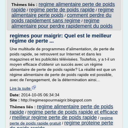
regime alimentaire perte de poids
Thèmes liés :
rapide
regime perte de poids rapide
regime
/
/
alimentaire perte poids
comment perdre du
/
poids rapidement sans regime
regime
/
alimentaire pour perdre rapidement du poids
regimes pour maigrir: Quel est le meilleur
régime de perte ...
Une multitude de programmes d'alimentation, de perte de
poids rapide, se retrouvent sur Internet et dans les
magazines et les publicités télévisées. Toutefois, y a t-il un
moyen efficace d'obtenir un succès avec un régime
alimentaire de perte de poids rapide? La réalité est que un
régime alimentaire de perte de poids rapide est possible,
avec de l'engagement, de la détermination ainsi...
Lire la suite
Date:
2014-10-05 06:34:34
Site :
http://regimespourmaigrir.blogspot.com
regime alimentaire perte de poids
Thèmes liés :
rapide
regime perte de poids rapide et efficace
/
meilleur regime perte de poids rapide
/
/
regime
regime proteine perte
perte de poids rapide gratuit
/