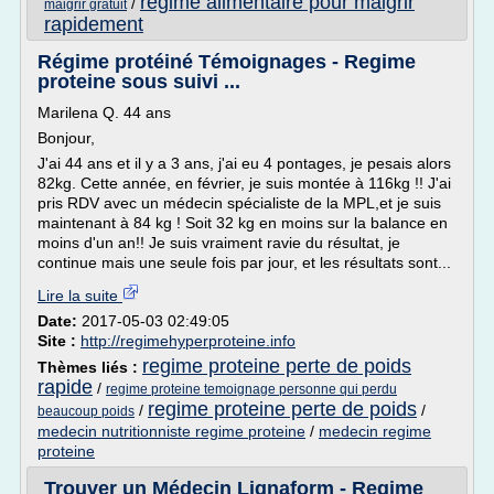
regime alimentaire pour maigrir
/
maigrir gratuit
rapidement
Régime protéiné Témoignages - Regime
proteine sous suivi ...
Marilena Q. 44 ans
Bonjour,
J'ai 44 ans et il y a 3 ans, j'ai eu 4 pontages, je pesais alors
82kg. Cette année, en février, je suis montée à 116kg !! J'ai
pris RDV avec un médecin spécialiste de la MPL,et je suis
maintenant à 84 kg ! Soit 32 kg en moins sur la balance en
moins d'un an!! Je suis vraiment ravie du résultat, je
continue mais une seule fois par jour, et les résultats sont...
Lire la suite
Date:
2017-05-03 02:49:05
Site :
http://regimehyperproteine.info
regime proteine perte de poids
Thèmes liés :
rapide
/
regime proteine temoignage personne qui perdu
regime proteine perte de poids
/
/
beaucoup poids
medecin nutritionniste regime proteine
/
medecin regime
proteine
Trouver un Médecin Lignaform - Regime