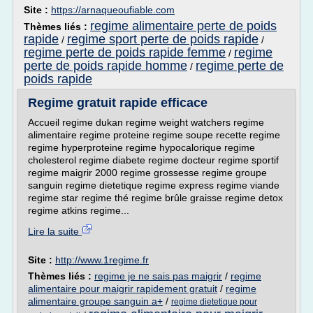
Site :
https://arnaqueoufiable.com
regime alimentaire perte de poids
Thèmes liés :
rapide
regime sport perte de poids rapide
/
/
regime perte de poids rapide femme
regime
/
perte de poids rapide homme
regime perte de
/
poids rapide
Regime gratuit rapide efficace
Accueil regime dukan regime weight watchers regime
alimentaire regime proteine regime soupe recette regime
regime hyperproteine regime hypocalorique regime
cholesterol regime diabete regime docteur regime sportif
regime maigrir 2000 regime grossesse regime groupe
sanguin regime dietetique regime express regime viande
regime star regime thé regime brûle graisse regime detox
regime atkins regime...
Lire la suite
Site :
http://www.1regime.fr
Thèmes liés :
regime je ne sais pas maigrir
/
regime
alimentaire pour maigrir rapidement gratuit
/
regime
alimentaire groupe sanguin a+
/
regime dietetique pour