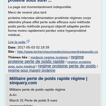
proteine sous suivi ...
La page est momentanément indisponible.
Merci de revenir plus tard
proteine interview alimentation protéinée régimes corps
atteindre phase effet perte suite efficace suivi méthode
poids perdu méthode pourquoi objectif adaptée perdre
forme moins rapidement perdez votre hyperprotéiné
médical...
Lire la suite
Date:
2017-05-03 02:18:39
Site :
http://www.jechercheunmedecinpourperdredupoids.co
regime
Thèmes liés :
medecin regime proteine
/
proteine perte de poids rapide
/
regime proteine
regime proteine perte de poids
avec suivi medical
/
/
regime pour maigrir proteine
Militaire perte de poids rapide régime |
sinquery.com
Militaire perte de poids rapide régime
A-A+
March 31 Perte de poids 9 vues
sponsored links