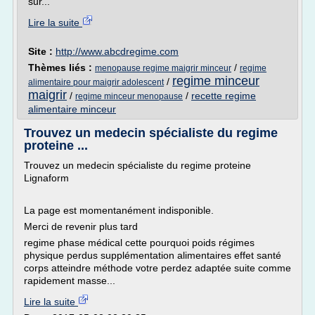
sur...
Lire la suite
Site :
http://www.abcdregime.com
Thèmes liés :
/
menopause regime maigrir minceur
regime
regime minceur
/
alimentaire pour maigrir adolescent
maigrir
/
/
recette regime
regime minceur menopause
alimentaire minceur
Trouvez un medecin spécialiste du regime
proteine ...
Trouvez un medecin spécialiste du regime proteine
Lignaform
La page est momentanément indisponible.
Merci de revenir plus tard
regime phase médical cette pourquoi poids régimes
physique perdus supplémentation alimentaires effet santé
corps atteindre méthode votre perdez adaptée suite comme
rapidement masse...
Lire la suite