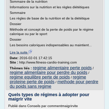
Sommaire de la nutrition
Informations sur la nutirtion et les règles diététiques
Sommaire
Les règles de base de la nutrition et de la diététique
Dossier
Méthode et concept de la perte de poids par le régime
calorique ou par le sport
Dossier
Les besoins caloriques indispensables au maintient...
Lire la suite
Date:
2016-02-01 17:42:15
Site :
http://www.fitness-cardio-training.com
regime alimentaire perte poids
Thèmes liés :
/
regime alimentaire pour perdre du poids
/
regime equilibre perte de poids
regime
/
proteine perte de poids
methode pour perdre
/
du poids sans regime
Quels types de régimes à adopter pour
maigrir vite
Publié dans Conseils par commentmaigrirvite