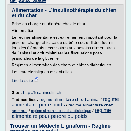
de poids rapide
Alimentation - L’insulinothérapie du chien
et du chat
Prise en charge du diabète chez le chat
Alimentation
Le régime alimentaire est extrêmement important pour la
prise en charge efficace du diabète sucré. Il doit fournir
tous les éléments nécessaires aux besoins alimentaires
de l'animal et doit minimiser les fluctuations post-
prandiales de la glycémie
Régimes alimentaires des chats et chiens diabétiques
Les caractéristiques essentielles...
Lire la suite
Site :
http://fr.caninsulin.ch
regime
Thèmes liés :
regime alimentaire chez l animal
/
alimentaire perte poids
/
regime alimentaire chez
regime
animaux
/
/
regime alimentaire du chat diabetique
alimentaire pour perdre du poids
Trouver un Médecin Lignaform - Regime