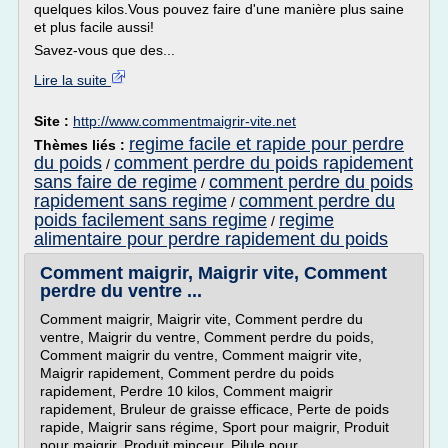
quelques kilos.Vous pouvez faire d'une manière plus saine
et plus facile aussi!
Savez-vous que des...
Lire la suite
Site :
http://www.commentmaigrir-vite.net
regime facile et rapide pour perdre
Thèmes liés :
du poids
comment perdre du poids rapidement
/
sans faire de regime
comment perdre du poids
/
rapidement sans regime
comment perdre du
/
poids facilement sans regime
regime
/
alimentaire pour perdre rapidement du poids
Comment maigrir, Maigrir vite, Comment
perdre du ventre ...
Comment maigrir, Maigrir vite, Comment perdre du
ventre, Maigrir du ventre, Comment perdre du poids,
Comment maigrir du ventre, Comment maigrir vite,
Maigrir rapidement, Comment perdre du poids
rapidement, Perdre 10 kilos, Comment maigrir
rapidement, Bruleur de graisse efficace, Perte de poids
rapide, Maigrir sans régime, Sport pour maigrir, Produit
pour maigrir, Produit minceur, Pilule pour...