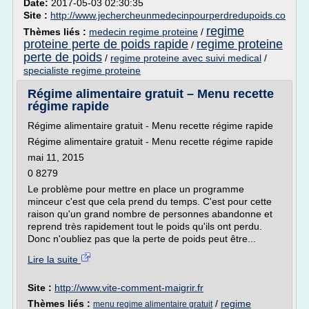
Date:
2017-05-03 02:30:35
Site :
http://www.jechercheunmedecinpourperdredupoids.co
regime
Thèmes liés :
medecin regime proteine
/
proteine perte de poids rapide
regime proteine
/
perte de poids
/
regime proteine avec suivi medical
/
specialiste regime proteine
Régime alimentaire gratuit – Menu recette
régime rapide
Régime alimentaire gratuit - Menu recette régime rapide
Régime alimentaire gratuit - Menu recette régime rapide
mai 11, 2015
0 8279
Le problème pour mettre en place un programme
minceur c'est que cela prend du temps. C'est pour cette
raison qu'un grand nombre de personnes abandonne et
reprend très rapidement tout le poids qu'ils ont perdu.
Donc n'oubliez pas que la perte de poids peut être...
Lire la suite
Site :
http://www.vite-comment-maigrir.fr
Thèmes liés :
/
regime
menu regime alimentaire gratuit