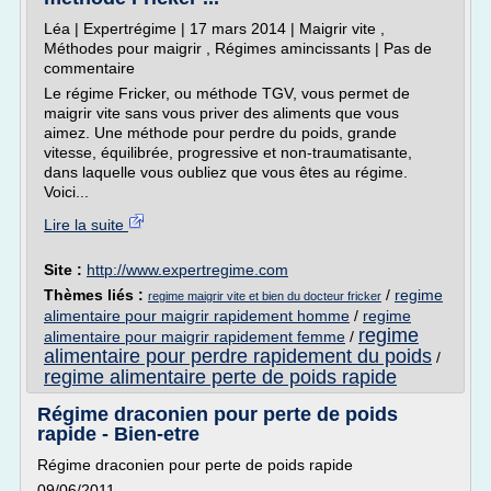
Léa | Expertrégime | 17 mars 2014 | Maigrir vite ,
Méthodes pour maigrir , Régimes amincissants | Pas de
commentaire
Le régime Fricker, ou méthode TGV, vous permet de
maigrir vite sans vous priver des aliments que vous
aimez. Une méthode pour perdre du poids, grande
vitesse, équilibrée, progressive et non-traumatisante,
dans laquelle vous oubliez que vous êtes au régime.
Voici...
Lire la suite
Site :
http://www.expertregime.com
Thèmes liés :
/
regime
regime maigrir vite et bien du docteur fricker
alimentaire pour maigrir rapidement homme
/
regime
regime
alimentaire pour maigrir rapidement femme
/
alimentaire pour perdre rapidement du poids
/
regime alimentaire perte de poids rapide
Régime draconien pour perte de poids
rapide - Bien-etre
Régime draconien pour perte de poids rapide
09/06/2011