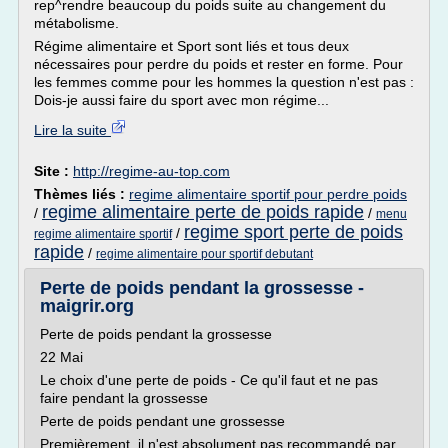
rep^rendre beaucoup du poids suite au changement du
métabolisme.
Régime alimentaire et Sport sont liés et tous deux
nécessaires pour perdre du poids et rester en forme. Pour
les femmes comme pour les hommes la question n'est pas :
Dois-je aussi faire du sport avec mon régime...
Lire la suite
Site :
http://regime-au-top.com
Thèmes liés :
regime alimentaire sportif pour perdre poids
regime alimentaire perte de poids rapide
/
/
menu
regime sport perte de poids
/
regime alimentaire sportif
rapide
/
regime alimentaire pour sportif debutant
Perte de poids pendant la grossesse -
maigrir.org
Perte de poids pendant la grossesse
22 Mai
Le choix d'une perte de poids - Ce qu'il faut et ne pas
faire pendant la grossesse
Perte de poids pendant une grossesse
Premièrement, il n'est absolument pas recommandé par