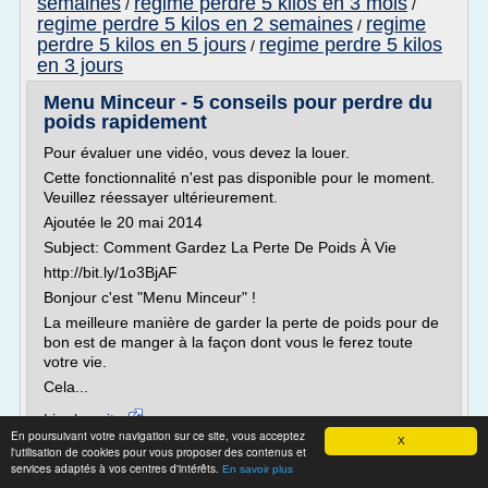
semaines
regime perdre 5 kilos en 3 mois
/
/
regime perdre 5 kilos en 2 semaines
regime
/
perdre 5 kilos en 5 jours
regime perdre 5 kilos
/
en 3 jours
Menu Minceur - 5 conseils pour perdre du
poids rapidement
Pour évaluer une vidéo, vous devez la louer.
Cette fonctionnalité n'est pas disponible pour le moment.
Veuillez réessayer ultérieurement.
Ajoutée le 20 mai 2014
Subject: Comment Gardez La Perte De Poids À Vie
http://bit.ly/1o3BjAF
Bonjour c'est "Menu Minceur" !
La meilleure manière de garder la perte de poids pour de
bon est de manger à la façon dont vous le ferez toute
votre vie.
Cela...
Lire la suite
En poursuivant votre navigation sur ce site, vous acceptez
X
l'utilisation de cookies pour vous proposer des contenus et
Site :
youtube.com
services adaptés à vos centres d'intérêts.
En savoir plus