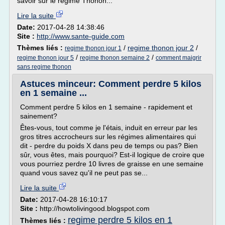
savoir sur le régime Thonon...
Lire la suite
Date:
2017-04-28 14:38:46
Site :
http://www.sante-guide.com
Thèmes liés :
/
regime thonon jour 2
/
regime thonon jour 1
/
/
regime thonon jour 5
regime thonon semaine 2
comment maigrir
sans regime thonon
Astuces minceur: Comment perdre 5 kilos
en 1 semaine ...
Comment perdre 5 kilos en 1 semaine - rapidement et
sainement?
Êtes-vous, tout comme je l'étais, induit en erreur par les
gros titres accrocheurs sur les régimes alimentaires qui
dit - perdre du poids X dans peu de temps ou pas? Bien
sûr, vous êtes, mais pourquoi? Est-il logique de croire que
vous pourriez perdre 10 livres de graisse en une semaine
quand vous savez qu'il ne peut pas se...
Lire la suite
Date:
2017-04-28 16:10:17
Site :
http://howtolivingood.blogspot.com
regime perdre 5 kilos en 1
Thèmes liés :