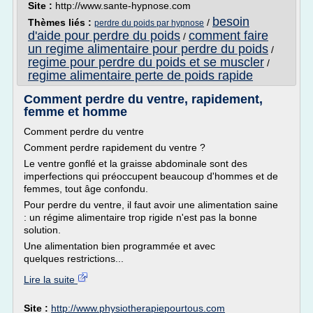
Site :
http://www.sante-hypnose.com
besoin
Thèmes liés :
/
perdre du poids par hypnose
d'aide pour perdre du poids
comment faire
/
un regime alimentaire pour perdre du poids
/
regime pour perdre du poids et se muscler
/
regime alimentaire perte de poids rapide
Comment perdre du ventre, rapidement,
femme et homme
Comment perdre du ventre
Comment perdre rapidement du ventre ?
Le ventre gonflé et la graisse abdominale sont des
imperfections qui préoccupent beaucoup d'hommes et de
femmes, tout âge confondu.
Pour perdre du ventre, il faut avoir une alimentation saine
: un régime alimentaire trop rigide n'est pas la bonne
solution.
Une alimentation bien programmée et avec
quelques restrictions...
Lire la suite
Site :
http://www.physiotherapiepourtous.com