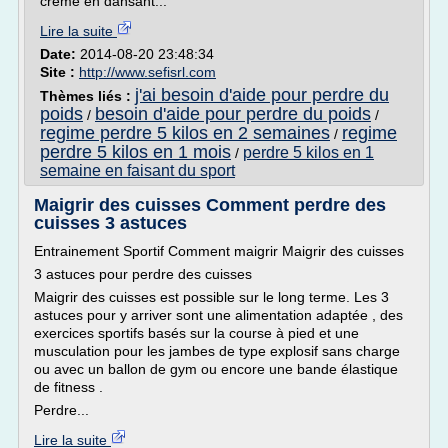
crème en dansant...
Lire la suite
Date:
2014-08-20 23:48:34
Site :
http://www.sefisrl.com
j'ai besoin d'aide pour perdre du
Thèmes liés :
poids
besoin d'aide pour perdre du poids
/
/
regime perdre 5 kilos en 2 semaines
regime
/
perdre 5 kilos en 1 mois
perdre 5 kilos en 1
/
semaine en faisant du sport
Maigrir des cuisses Comment perdre des
cuisses 3 astuces
Entrainement Sportif Comment maigrir Maigrir des cuisses
3 astuces pour perdre des cuisses
Maigrir des cuisses est possible sur le long terme. Les 3
astuces pour y arriver sont une alimentation adaptée , des
exercices sportifs basés sur la course à pied et une
musculation pour les jambes de type explosif sans charge
ou avec un ballon de gym ou encore une bande élastique
de fitness .
Perdre...
Lire la suite