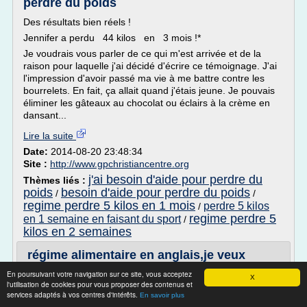
perdre du poids
Des résultats bien réels !
Jennifer a perdu 44 kilos en 3 mois !*
Je voudrais vous parler de ce qui m'est arrivée et de la
raison pour laquelle j'ai décidé d'écrire ce témoignage. J'ai
l'impression d'avoir passé ma vie à me battre contre les
bourrelets. En fait, ça allait quand j'étais jeune. Je pouvais
éliminer les gâteaux au chocolat ou éclairs à la crème en
dansant...
Lire la suite
Date:
2014-08-20 23:48:34
Site :
http://www.gpchristiancentre.org
j'ai besoin d'aide pour perdre du
Thèmes liés :
poids
besoin d'aide pour perdre du poids
/
/
regime perdre 5 kilos en 1 mois
perdre 5 kilos
/
regime perdre 5
en 1 semaine en faisant du sport
/
kilos en 2 semaines
régime alimentaire en anglais,je veux
perdre du poids ...
En poursuivant votre navigation sur ce site, vous acceptez
X
l'utilisation de cookies pour vous proposer des contenus et
Des résultats bien réels !
services adaptés à vos centres d'intérêts.
En savoir plus
Jennifer a perdu 44 kilos en 3 mois !*