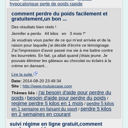
hypocalorique perte de poids rapide
comment perdre du poids facilement et
gratuitement,un bon ...
Des résultats bien réels !
Jennifer a perdu 44 kilos en 3 mois !*
Je voudrais vous parler de ce qui m'est arrivée et de la
raison pour laquelle j'ai décidé d'écrire ce témoignage.
J'ai l'impression d'avoir passé ma vie à me battre contre
les bourrelets. En fait, ça allait quand j'étais jeune. Je
pouvais éliminer les gâteaux au chocolat ou éclairs à la
crème en dansant...
Lire la suite
Date:
2014-08-20 23:48:34
Site :
http://www.mutuiecase.com
j'ai besoin d'aide pour perdre du
Thèmes liés :
poids
besoin d'aide pour perdre du poids
/
/
regime perdre 5 kilos en 1 mois
perdre 5 kilos
/
perdre 5 kilos
en 1 semaine en faisant du sport
/
en 2 semaines en courant
suivi régime en ligne gratuit,comment