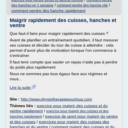
exercice pour perdre ventre et hanche homme
comment perdre
/
/
des hanches en 1 semaine
comment perdre des hanche vite
comment perdre des hanche rapidement
Maigrir rapidement des cuisses, hanches et
ventre
Que faut-il faire pour maigrir rapidement des cuisses ?
Avant de planifier un entraînement quotidien, il faut mesurer
ses cuisses et décider du tour de cuisse à atteindre : cela
permet d'avoir plus de motivation lorsque l'on commence à
s'entraîner.
Il faut tenir compte que sauter un repas n'aide pas à perdre
du poids plus rapidement.
Nous ne sommes pas tous égaux face aux régimes et
nous...
Lire la suite
Site :
http://www.physiotherapiepourtous.com
Thèmes liés :
exercice pour maigrir des cuisses et du
ventre rapidement
/
exercice pour maigrir des cuisses et des
/
exercice de sport pour maigrir du ventre
hanches rapidement
et des cuisses
/
exercices pour maigrir des cuisses des
hanches et du ventre
/
comment maigrir des cuisses et du