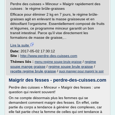
Perdre des cuisses » Minceur » Maigrir rapidement des
cuisses : le régime brûle-graisses
Efficace pour éliminer 2 kg en 7 jours, le régime brûle-
graisses agit en enlevant la masse graisseuse et en
détoxifiant l'organisme. Essentiellement composé de fruits
et légumes, ce programme minceur garantit un bon
transit intestinal. Parce qu'il vise directement les
formations de masse de graisse,...
Lire la suite
Date:
2017-05-02 17:30:12
Site :
http://www.perdre-des-cuisses.com
Thèmes liés :
/
regime
menu regime soupe brule graisse
soupe mange graisse
/
regime soupe brule graisse
/
recette regime brule graisse
/
quoi manger pour maigrir le soir
Maigrir des fesses - perdre-des-cuisses.com
Perdre des cuisses » Minceur » Maigrir des fesses : une
question qui revient souvent!
On ne compte désormais plus les femmes qui se
demandent comment maigrir des fesses. En effet, cette
partie du corps a tendance à générer des complexes, car
elle fait partie chez la femme de celles qui ont tendance à