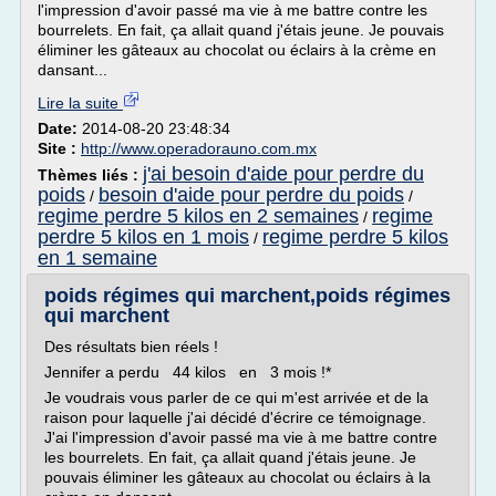
l'impression d'avoir passé ma vie à me battre contre les
bourrelets. En fait, ça allait quand j'étais jeune. Je pouvais
éliminer les gâteaux au chocolat ou éclairs à la crème en
dansant...
Lire la suite
Date:
2014-08-20 23:48:34
Site :
http://www.operadorauno.com.mx
j'ai besoin d'aide pour perdre du
Thèmes liés :
poids
besoin d'aide pour perdre du poids
/
/
regime perdre 5 kilos en 2 semaines
regime
/
perdre 5 kilos en 1 mois
regime perdre 5 kilos
/
en 1 semaine
poids régimes qui marchent,poids régimes
qui marchent
Des résultats bien réels !
Jennifer a perdu 44 kilos en 3 mois !*
Je voudrais vous parler de ce qui m'est arrivée et de la
raison pour laquelle j'ai décidé d'écrire ce témoignage.
J'ai l'impression d'avoir passé ma vie à me battre contre
les bourrelets. En fait, ça allait quand j'étais jeune. Je
pouvais éliminer les gâteaux au chocolat ou éclairs à la