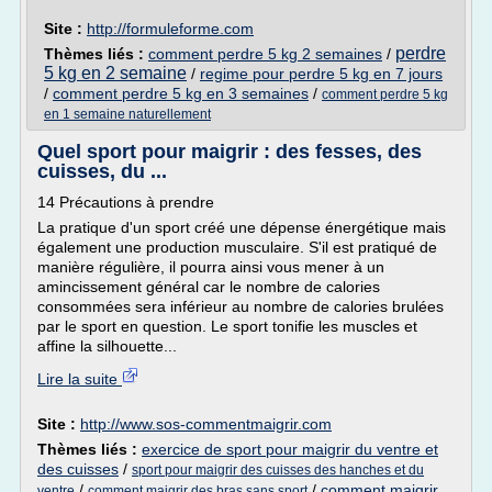
Site :
http://formuleforme.com
perdre
Thèmes liés :
comment perdre 5 kg 2 semaines
/
5 kg en 2 semaine
/
regime pour perdre 5 kg en 7 jours
/
comment perdre 5 kg en 3 semaines
/
comment perdre 5 kg
en 1 semaine naturellement
Quel sport pour maigrir : des fesses, des
cuisses, du ...
14 Précautions à prendre
La pratique d'un sport créé une dépense énergétique mais
également une production musculaire. S'il est pratiqué de
manière régulière, il pourra ainsi vous mener à un
amincissement général car le nombre de calories
consommées sera inférieur au nombre de calories brulées
par le sport en question. Le sport tonifie les muscles et
affine la silhouette...
Lire la suite
Site :
http://www.sos-commentmaigrir.com
Thèmes liés :
exercice de sport pour maigrir du ventre et
des cuisses
/
sport pour maigrir des cuisses des hanches et du
/
/
comment maigrir
ventre
comment maigrir des bras sans sport