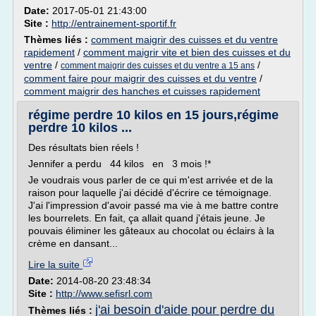
Date:
2017-05-01 21:43:00
Site :
http://entrainement-sportif.fr
Thèmes liés :
comment maigrir des cuisses et du ventre
rapidement
/
comment maigrir vite et bien des cuisses et du
ventre
/
/
comment maigrir des cuisses et du ventre a 15 ans
comment faire pour maigrir des cuisses et du ventre
/
comment maigrir des hanches et cuisses rapidement
régime perdre 10 kilos en 15 jours,régime
perdre 10 kilos ...
Des résultats bien réels !
Jennifer a perdu 44 kilos en 3 mois !*
Je voudrais vous parler de ce qui m'est arrivée et de la
raison pour laquelle j'ai décidé d'écrire ce témoignage.
J'ai l'impression d'avoir passé ma vie à me battre contre
les bourrelets. En fait, ça allait quand j'étais jeune. Je
pouvais éliminer les gâteaux au chocolat ou éclairs à la
crème en dansant...
Lire la suite
Date:
2014-08-20 23:48:34
Site :
http://www.sefisrl.com
j'ai besoin d'aide pour perdre du
Thèmes liés :