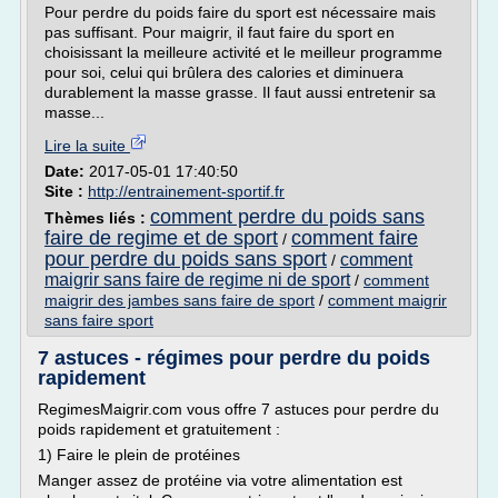
Pour perdre du poids faire du sport est nécessaire mais
pas suffisant. Pour maigrir, il faut faire du sport en
choisissant la meilleure activité et le meilleur programme
pour soi, celui qui brûlera des calories et diminuera
durablement la masse grasse. Il faut aussi entretenir sa
masse...
Lire la suite
Date:
2017-05-01 17:40:50
Site :
http://entrainement-sportif.fr
comment perdre du poids sans
Thèmes liés :
faire de regime et de sport
comment faire
/
pour perdre du poids sans sport
comment
/
maigrir sans faire de regime ni de sport
/
comment
maigrir des jambes sans faire de sport
/
comment maigrir
sans faire sport
7 astuces - régimes pour perdre du poids
rapidement
RegimesMaigrir.com vous offre 7 astuces pour perdre du
poids rapidement et gratuitement :
1) Faire le plein de protéines
Manger assez de protéine via votre alimentation est