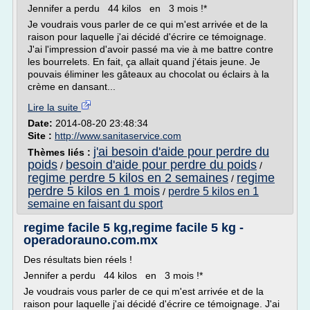
Jennifer a perdu 44 kilos en 3 mois !*
Je voudrais vous parler de ce qui m'est arrivée et de la
raison pour laquelle j'ai décidé d'écrire ce témoignage.
J'ai l'impression d'avoir passé ma vie à me battre contre
les bourrelets. En fait, ça allait quand j'étais jeune. Je
pouvais éliminer les gâteaux au chocolat ou éclairs à la
crème en dansant...
Lire la suite
Date:
2014-08-20 23:48:34
Site :
http://www.sanitaservice.com
j'ai besoin d'aide pour perdre du
Thèmes liés :
poids
besoin d'aide pour perdre du poids
/
/
regime perdre 5 kilos en 2 semaines
regime
/
perdre 5 kilos en 1 mois
perdre 5 kilos en 1
/
semaine en faisant du sport
regime facile 5 kg,regime facile 5 kg -
operadorauno.com.mx
Des résultats bien réels !
Jennifer a perdu 44 kilos en 3 mois !*
Je voudrais vous parler de ce qui m'est arrivée et de la
raison pour laquelle j'ai décidé d'écrire ce témoignage. J'ai