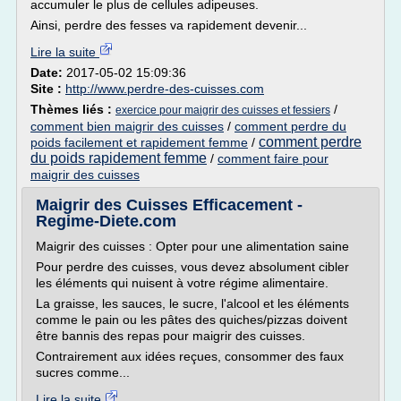
accumuler le plus de cellules adipeuses.
Ainsi, perdre des fesses va rapidement devenir...
Lire la suite
Date:
2017-05-02 15:09:36
Site :
http://www.perdre-des-cuisses.com
Thèmes liés :
/
exercice pour maigrir des cuisses et fessiers
comment bien maigrir des cuisses
/
comment perdre du
comment perdre
poids facilement et rapidement femme
/
du poids rapidement femme
/
comment faire pour
maigrir des cuisses
Maigrir des Cuisses Efficacement -
Regime-Diete.com
Maigrir des cuisses : Opter pour une alimentation saine
Pour perdre des cuisses, vous devez absolument cibler
les éléments qui nuisent à votre régime alimentaire.
La graisse, les sauces, le sucre, l'alcool et les éléments
comme le pain ou les pâtes des quiches/pizzas doivent
être bannis des repas pour maigrir des cuisses.
Contrairement aux idées reçues, consommer des faux
sucres comme...
Lire la suite