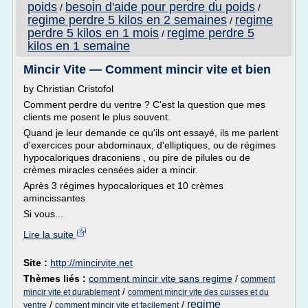
poids
besoin d'aide pour perdre du poids
/
/
regime perdre 5 kilos en 2 semaines
regime
/
perdre 5 kilos en 1 mois
regime perdre 5
/
kilos en 1 semaine
Mincir Vite — Comment mincir vite et bien
by Christian Cristofol
Comment perdre du ventre ? C'est la question que mes
clients me posent le plus souvent.
Quand je leur demande ce qu'ils ont essayé, ils me parlent
d'exercices pour abdominaux, d'elliptiques, ou de régimes
hypocaloriques draconiens , ou pire de pilules ou de
crèmes miracles censées aider a mincir.
Après 3 régimes hypocaloriques et 10 crèmes
amincissantes
Si vous...
Lire la suite
Site :
http://mincirvite.net
Thèmes liés :
comment mincir vite sans regime
/
comment
/
mincir vite et durablement
comment mincir vite des cuisses et du
regime
/
/
ventre
comment mincir vite et facilement