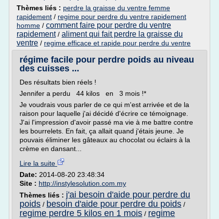
Thèmes liés :
perdre la graisse du ventre femme
rapidement
/
regime pour perdre du ventre rapidement
comment faire pour perdre du ventre
homme
/
rapidement
aliment qui fait perdre la graisse du
/
ventre
/
regime efficace et rapide pour perdre du ventre
régime facile pour perdre poids au niveau
des cuisses ...
Des résultats bien réels !
Jennifer a perdu 44 kilos en 3 mois !*
Je voudrais vous parler de ce qui m'est arrivée et de la
raison pour laquelle j'ai décidé d'écrire ce témoignage.
J'ai l'impression d'avoir passé ma vie à me battre contre
les bourrelets. En fait, ça allait quand j'étais jeune. Je
pouvais éliminer les gâteaux au chocolat ou éclairs à la
crème en dansant...
Lire la suite
Date:
2014-08-20 23:48:34
Site :
http://instylesolution.com.my
j'ai besoin d'aide pour perdre du
Thèmes liés :
poids
besoin d'aide pour perdre du poids
/
/
regime perdre 5 kilos en 1 mois
regime
/