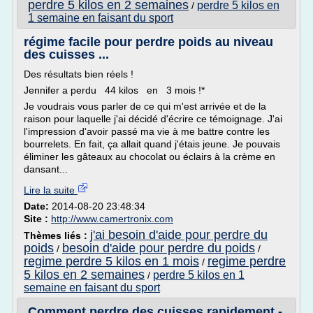
perdre 5 kilos en 2 semaines
perdre 5 kilos en
/
1 semaine en faisant du sport
régime facile pour perdre poids au niveau
des cuisses ...
Des résultats bien réels !
Jennifer a perdu 44 kilos en 3 mois !*
Je voudrais vous parler de ce qui m'est arrivée et de la
raison pour laquelle j'ai décidé d'écrire ce témoignage. J'ai
l'impression d'avoir passé ma vie à me battre contre les
bourrelets. En fait, ça allait quand j'étais jeune. Je pouvais
éliminer les gâteaux au chocolat ou éclairs à la crème en
dansant...
Lire la suite
Date:
2014-08-20 23:48:34
Site :
http://www.camertronix.com
j'ai besoin d'aide pour perdre du
Thèmes liés :
poids
besoin d'aide pour perdre du poids
/
/
regime perdre 5 kilos en 1 mois
regime perdre
/
5 kilos en 2 semaines
perdre 5 kilos en 1
/
semaine en faisant du sport
Comment perdre des cuisses rapidement -