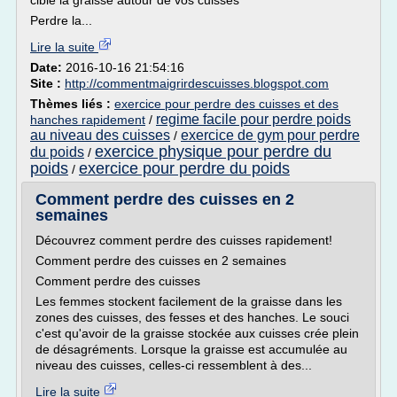
cible la graisse autour de vos cuisses
Perdre la...
Lire la suite
Date:
2016-10-16 21:54:16
Site :
http://commentmaigrirdescuisses.blogspot.com
Thèmes liés :
exercice pour perdre des cuisses et des
regime facile pour perdre poids
hanches rapidement
/
au niveau des cuisses
exercice de gym pour perdre
/
exercice physique pour perdre du
du poids
/
poids
exercice pour perdre du poids
/
Comment perdre des cuisses en 2
semaines
Découvrez comment perdre des cuisses rapidement!
Comment perdre des cuisses en 2 semaines
Comment perdre des cuisses
Les femmes stockent facilement de la graisse dans les
zones des cuisses, des fesses et des hanches. Le souci
c'est qu'avoir de la graisse stockée aux cuisses crée plein
de désagréments. Lorsque la graisse est accumulée au
niveau des cuisses, celles-ci ressemblent à des...
Lire la suite